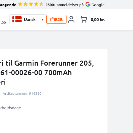
mragende
2500+
anmeldelser på
Google
B2B
0,00 kr.
▾
Toggle minicart, 
1:00
i til Garmin Forerunner 205,
 361-00026-00 700mAh
ri
Artikelnummer: 914320
 arbejdsdage