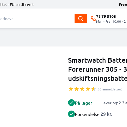
litet - EU-certificeret
Fre
78 79 3103
Man - Fre: 10:00 - 2
Smartwatch Batter
Forerunner 305 -
udskiftsningsbatte
(30 anmeldelser)
På lager
Levering: 2-3
29 kr.
Forsendelse: