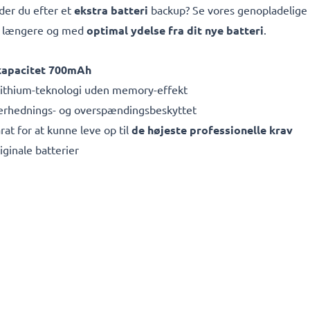
leder du efter et
ekstra batteri
backup? Se vores genopladelig
r længere og med
optimal ydelse fra dit nye batteri
.
kapacitet 700mAh
ithium-teknologi uden memory-effekt
overhednings- og overspændingsbeskyttet
rat for at kunne leve op til
de højeste professionelle krav
iginale batterier