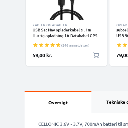
KABLER OG ADAPTERE
OPLAD
USB Sat Nav opladerkabel til 1m
subtel
Hurtig opladning 1A Datakabel GPS
USB 90
Wire Navi Lead PVC - Sort
Garmin
(246 anmeldelser)
Drive
GPSMA
Særlig 
59,00 kr.
79,00
Adapte
Tekniske 
Oversigt
CELLONIC 3.6V - 3.7V, 700mAh batteri til s