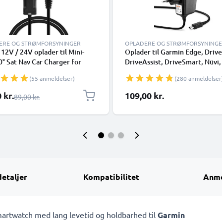
ERE OG STRØMFORSYNINGER
OPLADERE OG STRØMFORSYNING
 12V / 24V oplader til Mini-
Oplader til Garmin Edge, Drive
° Sat Nav Car Charger for
DriveAssist, DriveSmart, Nüvi,
 Edge Drive DriveAssist
Oregon, eTrex, GPSMAP, 1A /
(55 anmeldelser)
(280 anmeldelser
Smart Nüvi Oregon eTrex
1000mA Med indbygget
P 1A GPS Cigarette Lighter
opladningskabel 1.1m
pris
 kr.
109,00 kr.
Almindelig pris
89,00 kr.
r m/ 1.1m oplader til bil
detaljer
Kompatibilitet
Anme
martwatch med lang levetid og holdbarhed til
Garmin