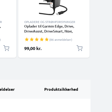
ER
OPLADERE OG STRØMFORSYNINGER
OPLADER
,
Oplader til Garmin Edge, Drive,
subtel 12
DriveAssist, DriveSmart, Nüvi,
Sat Nav 
Oregon, eTrex, GPSMAP, 2A /
Edge, Dri
)
(86 anmeldelser)
2000mA Med indbygget
DriveSma
opladningskabel 1,2m
GPSMAP 
99,00 kr.
99,00 k
Cigarett
oplader ti
ldelser
Produktsikkerhed