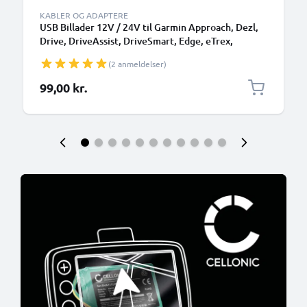
KABLER OG ADAPTERE
USB Billader 12V / 24V til Garmin Approach, Dezl,
Drive, DriveAssist, DriveSmart, Edge, eTrex,
GPSMAP, Nüvi, Oregon, Zumo USB
(2 anmeldelser)
Opladningsadapter Oplader
99,00 kr.