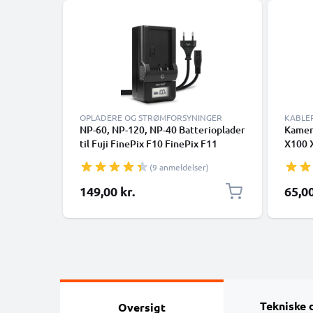
OPLADERE OG STRØMFORSYNINGER
KABLE
NP-60, NP-120, NP-40 Batterioplader
Kamera
til Fuji FinePix F10 FinePix F11
X100 
FinePix F401 FinePix F410 FinePix
3D F3
(9 anmeldelser)
F601 FinePix M603 Kamerabatteri
T595 1
fra CELLONIC
dataka
149,00 kr.
65,00
PVC - 
Tekniske 
Oversigt