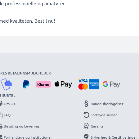
åde professionelle og amatører.
d kvaliteten. Bestil nu!
RES BETALINGSMULIGHEDER
 SUBTEL
Om Os
Handelsbetingelser
FAQ
Fortrydelsesret
Betaling og Levering
Garanti
Forhandlere og Institutioner
Sikkerhed & Certificeringer