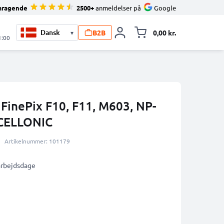
mragende
2500+
anmeldelser på
Google
B2B
0,00 kr.
▾
Toggle minicart, 
1:00
m FinePix F10, F11, M603, NP-
 CELLONIC
Artikelnummer: 101179
 arbejdsdage