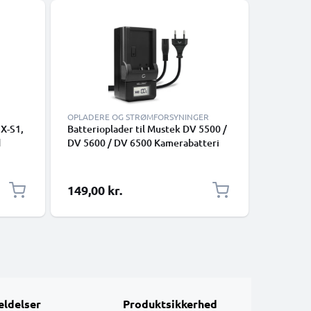
OPLADERE OG STRØMFORSYNINGER
KABLER O
 X-S1,
Batterioplader til Mustek DV 5500 /
USB-C-kab
d
DV 5600 / DV 6500 Kamerabatteri
datakabel
00,
fra CELLONIC
smartpho
S33EXR
Google P
el til
Panasoni
149,00 kr.
69,00 k
 -
mange fl
med USB 
ldelser
Produktsikkerhed