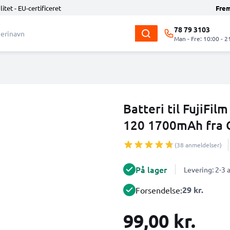
litet - EU-certificeret
Fre
78 79 3103
Man - Fre: 10:00 - 2
Batteri til FujiFil
120 1700mAh fra
(38 anmeldelser)
På lager
Levering: 2-3
29 kr.
Forsendelse:
99,00 kr.