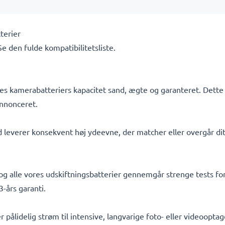
terier
 Se den fulde kompatibilitetsliste.
s kamerabatteriers kapacitet sand, ægte og garanteret. Dette 
nnonceret.
d leverer konsekvent høj ydeevne, der matcher eller overgår dit
, og alle vores udskiftningsbatterier gennemgår strenge tests f
-års garanti.
er pålidelig strøm til intensive, langvarige foto- eller videoop