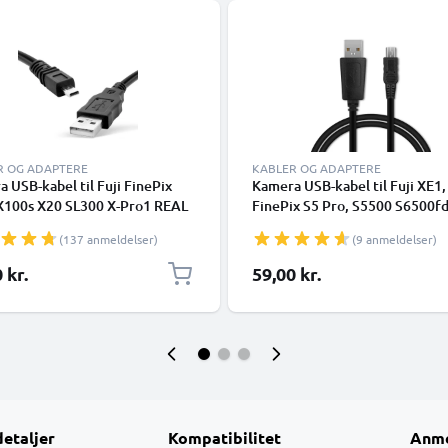
R OG ADAPTERE
KABLER OG ADAPTERE
 USB-kabel til Fuji FinePix
Kamera USB-kabel til Fuji XE1,
X100s X20 SL300 X-Pro1 REAL
FinePix S5 Pro, S5500 S6500f
1fd S4000 XF1 SL280 S2950
S7000 S8600 S9100 S9500 S96
(137 anmeldelser)
(9 anmeldelser)
.5m Hurtig opladning af
FinePix HS20EXR HS30EXR H
bel til kamera Opladerledning
1m Hurtig opladning af datakab
 kr.
59,00 kr.
Sort
kamera 1A Opladerledning PVC
Sort
detaljer
Kompatibilitet
Anme