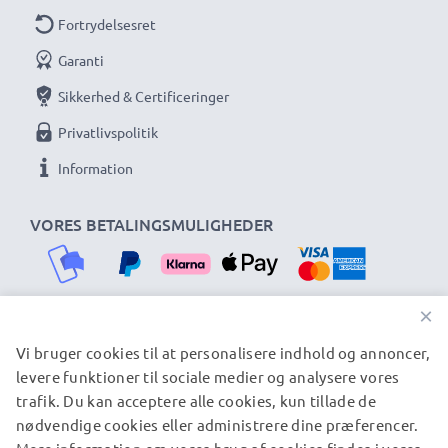
Fortrydelsesret
Garanti
Sikkerhed & Certificeringer
Privatlivspolitik
Information
VORES BETALINGSMULIGHEDER
×
Vi bruger cookies til at personalisere indhold og annoncer,
VORES FORSENDELSESPARTNERE
levere funktioner til sociale medier og analysere vores
trafik. Du kan acceptere alle cookies, kun tillade de
nødvendige cookies eller administrere dine præferencer.
© subtel.dk 2026