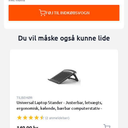
FØJ TIL INDKØBSVOGN
Du vil måske også kunne lide
TILBEHØR
Universal Laptop Stander - Justerbar, letvægts,
ergonomisk, kølende, bærbar computerstativ -
ventileret, sammenklappelig Notebook Elevator,
(2 anmeldelser)
køler og holder til arbejdsbord og bord
149,00 kr.