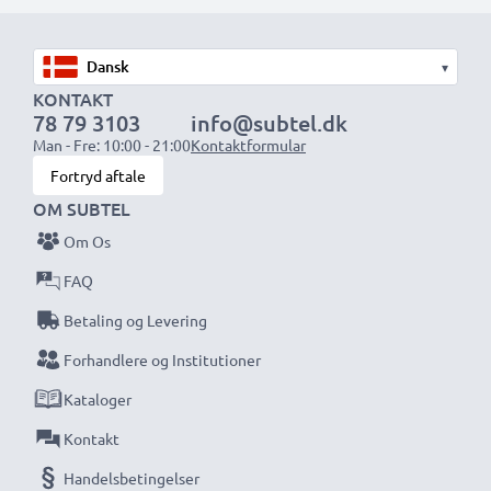
eller ekstrabatterier.
▾
Vælg CELLONIC og gå aldrig på kompromis med
KONTAKT
kvaliteten. Bestil nu!
78 79 3103
info@subtel.dk
Man - Fre: 10:00 - 21:00
Kontaktformular
Fortryd aftale
OM SUBTEL
Om Os
FAQ
Betaling og Levering
Forhandlere og Institutioner
Kataloger
Kontakt
Handelsbetingelser