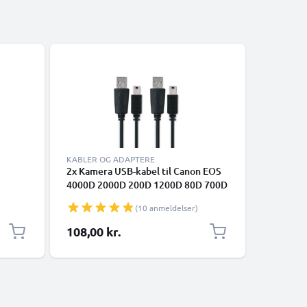
KABLER OG ADAPTERE
TILBEHØR
2x Kamera USB-kabel til Canon EOS
Hot Shoe
4000D 2000D 200D 1200D 80D 700D
Fujifilm,
førsel
600D 6D Mark II 5D Mark III EOS M10
Leica fr
(10 anmeldelser)
l -
PowerShot G7X SX530 HS IXUS 185
1m Hurtig opladning af datakabel til
108,00 kr.
69,00 k
kamera 1A Opladerledning PVC -
Sort