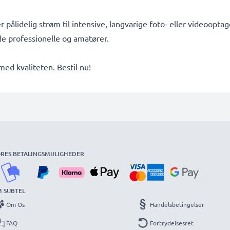
er pålidelig strøm til intensive, langvarige foto- eller videoop
åde professionelle og amatører.
d kvaliteten. Bestil nu!
RES BETALINGSMULIGHEDER
 SUBTEL
Om Os
Handelsbetingelser
FAQ
Fortrydelsesret