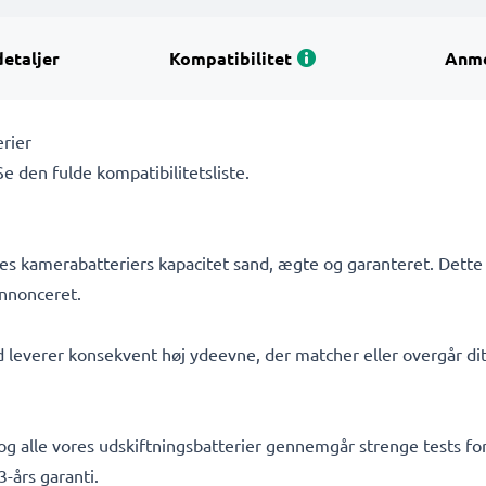
detaljer
Kompatibilitet
Anme
rier
 Se den fulde kompatibilitetsliste.
s kamerabatteriers kapacitet sand, ægte og garanteret. Dette b
nnonceret.
d leverer konsekvent høj ydeevne, der matcher eller overgår dit
, og alle vores udskiftningsbatterier gennemgår strenge tests f
-års garanti.