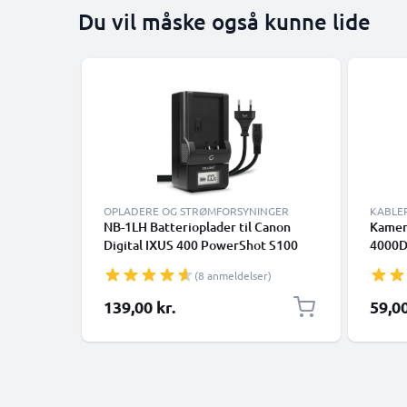
Du vil måske også kunne lide
OPLADERE OG STRØMFORSYNINGER
KABLE
NB-1LH Batterioplader til Canon
Kamer
Digital IXUS 400 PowerShot S100
4000D
Digital ELPH S500 S410 S330 S320
6D Mar
(8 anmeldelser)
IXUS V3 V2 Kamerabatteri fra
Power
CELLONIC
Hurtig
139,00 kr.
59,00
kamer
Sort