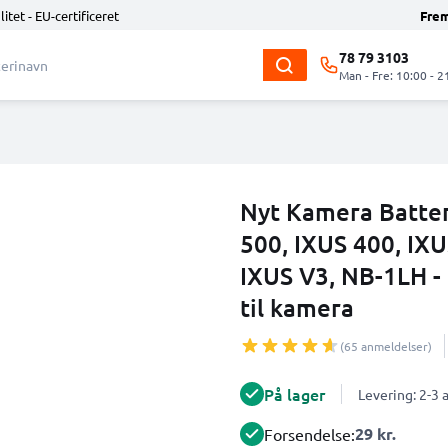
litet - EU-certificeret
Fre
78 79 3103
Man - Fre: 10:00 - 2
Nyt Kamera Batteri
500, IXUS 400, IXU
IXUS V3, NB-1LH -
til kamera
(65 anmeldelser)
På lager
Levering: 2-3
29 kr.
Forsendelse: