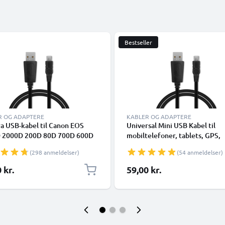
Bestseller
R OG ADAPTERE
KABLER OG ADAPTERE
a USB-kabel til Canon EOS
Universal Mini USB Kabel til
 2000D 200D 80D 700D 600D
mobiltelefoner, tablets, GPS,
k II 5D Mark III EOS M10
højttalere 1A Hurtig dataover
(298 anmeldelser)
(54 anmeldelser)
Shot G7X SX530 IXUS 185 1m
1m PVC Opladning/opladerkabe
 opladning af datakabel til
Sort
 kr.
59,00 kr.
a 1A Opladerledning PVC -