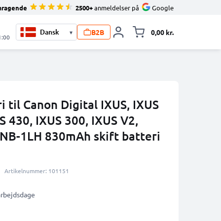
mragende
2500+
anmeldelser på
Google
B2B
0,00 kr.
▾
Toggle minicart, 
1:00
 til Canon Digital IXUS, IXUS
S 430, IXUS 300, IXUS V2,
 NB-1LH 830mAh skift batteri
Artikelnummer: 101151
 arbejdsdage