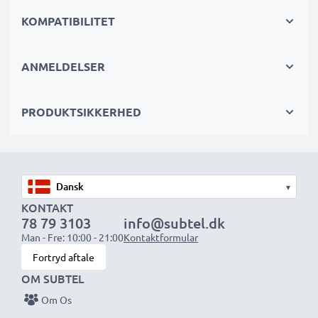
strøm til intensive, langvarige foto- eller
KOMPATIBILITET
videooptagelser og er perfekte primære, sekundære,
backup-, reserve- eller ekstrabatterier til både
ANMELDELSER
professionelle og amatører.
PRODUKTSIKKERHED
Vælg CELLONIC og gå aldrig på kompromis med
kvaliteten. Bestil nu!
▾
KONTAKT
78 79 3103
info@subtel.dk
Man - Fre: 10:00 - 21:00
Kontaktformular
Fortryd aftale
OM SUBTEL
Om Os