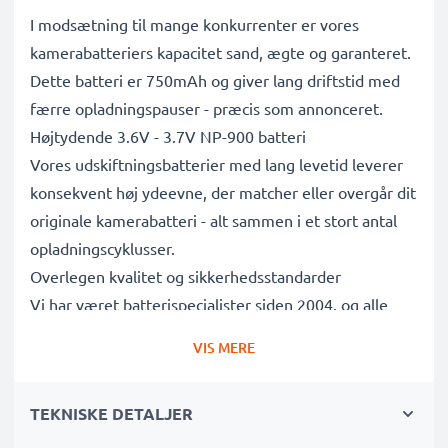
I modsætning til mange konkurrenter er vores
kamerabatteriers kapacitet sand, ægte og garanteret.
Dette batteri er 750mAh og giver lang driftstid med
færre opladningspauser - præcis som annonceret.
Højtydende 3.6V - 3.7V NP-900 batteri
Vores udskiftningsbatterier med lang levetid leverer
konsekvent høj ydeevne, der matcher eller overgår dit
originale kamerabatteri - alt sammen i et stort antal
opladningscyklusser.
Overlegen kvalitet og sikkerhedsstandarder
Vi har været batterispecialister siden 2004, og alle
vores udskiftningsbatterier gennemgår strenge tests
VIS MERE
for at overholde de højeste EU-standarder og mere til
- det er derfor, de kommer med en 3-års garanti.
TEKNISKE DETALJER
Uundværlig i enhver fotografs kamerataske
Disse udskiftningsbatterier til kameraer giver pålidelig