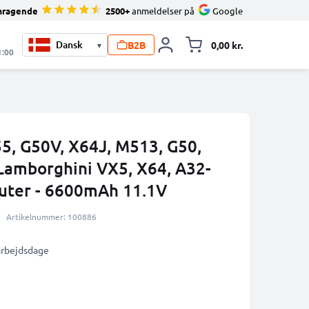
mragende
2500+
anmeldelser på
Google
B2B
0,00 kr.
▾
Toggle minicart, 
1:00
55, G50V, X64J, M513, G50,
Lamborghini VX5, X64, A32-
ter - 6600mAh 11.1V
Artikelnummer: 100886
 arbejdsdage