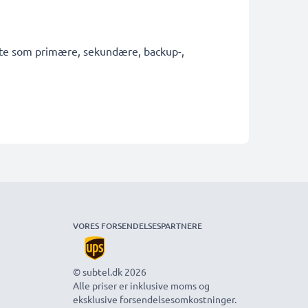
fekte som primære, sekundære, backup-,
VORES FORSENDELSESPARTNERE
© subtel.dk 2026
Alle priser er inklusive moms og
eksklusive forsendelsesomkostninger.