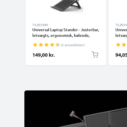
TILBEHØR
TILBE
Universal Laptop Stander - Justerbar,
Univer
letvægts, ergonomisk, kølende,
letvæg
bærbar computerstativ - ventileret,
bærbar
(2 anmeldelser)
sammenklappelig Notebook
samme
Elevator, køler og holder til
Elevat
Særlig 
149,00 kr.
94,05
arbejdsbord og bord
arbejd