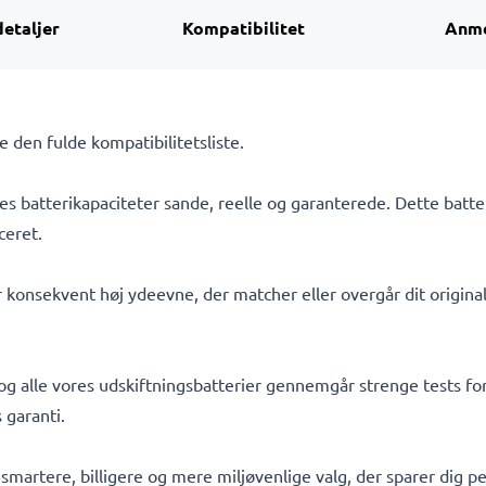
detaljer
Kompatibilitet
Anme
Se den fulde kompatibilitetsliste.
s batterikapaciteter sande, reelle og garanterede. Dette batte
ceret.
 konsekvent høj ydeevne, der matcher eller overgår dit originale
 og alle vores udskiftningsbatterier gennemgår strenge tests for
 garanti.
t smartere, billigere og mere miljøvenlige valg, der sparer dig 