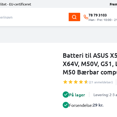
litet - EU-certificeret
Fre
78 79 3103
Man - Fre: 10:00 - 2
Batteri til ASUS X
X64V, M50V, G51, 
M50 Bærbar compu
(21 anmeldelser)
På lager
Levering: 2-3
29 kr.
Forsendelse: