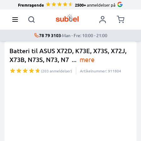
Fremragende
2500+
anmeldelser på
78 79 3103
·
Man - Fre: 10:00 - 21:00
Batteri til ASUS X72D, K73E, X73S, X72J,
X73B, N73S, N73, N7
...
mere
(203 anmeldelser)
Artikelnummer: 911804