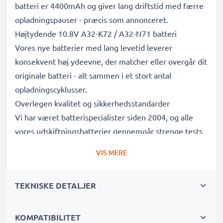
batteri er 4400mAh og giver lang driftstid med færre
opladningspauser - præcis som annonceret.
Højtydende 10.8V A32-K72 / A32-N71 batteri
Vores nye batterier med lang levetid leverer
konsekvent høj ydeevne, der matcher eller overgår dit
originale batteri - alt sammen i et stort antal
opladningscyklusser.
Overlegen kvalitet og sikkerhedsstandarder
Vi har været batterispecialister siden 2004, og alle
vores udskiftningsbatterier gennemgår strenge tests
for at leve op til de højeste EU-standarder og mere til
VIS MERE
- det er derfor, de leveres med 3 års garanti.
Det bæredygtige valg
TEKNISKE DETALJER
Udskift batteriet, ikke din enhed. Det er det smartere,
billigere og mere miljøvenlige valg, der sparer dig
penge og samtidig reducerer dit miljømæssige
KOMPATIBILITET