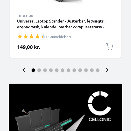
TILBEHØR
Universal Laptop Stander - Justerbar, letvægts,
ergonomisk, kølende, bærbar computerstativ -
ventileret, sammenklappelig Notebook Elevator,
(2 anmeldelser)
køler og holder til arbejdsbord og bord
149,00 kr.