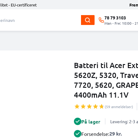
litet - EU-certificeret
Fre
78 79 3103
Man - Fre: 10:00 - 2
Batteri til Acer E
5620Z, 5320, Trav
7720, 5620, GRAP
4400mAh 11.1V
(59 anmeldelser)
På lager
Levering: 2-3
29 kr.
Forsendelse: