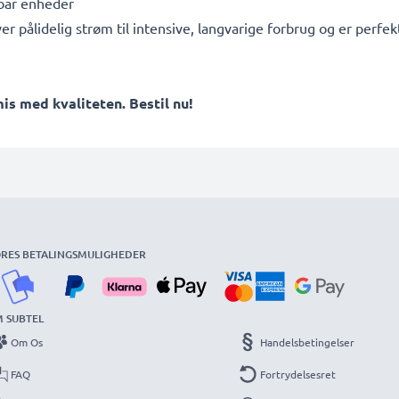
ebar enheder
ver pålidelig strøm til intensive, langvarige forbrug og er per
 med kvaliteten. Bestil nu!
RES BETALINGSMULIGHEDER
 SUBTEL
Om Os
Handelsbetingelser
FAQ
Fortrydelsesret