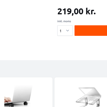
219,00 kr.
inkl. moms
Antal