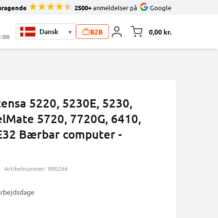
mragende
2500+
anmeldelser på
Google
B2B
0,00 kr.
▾
Toggle minicart, 
1:00
xtensa 5220, 5230E, 5230,
elMate 5720, 7720G, 6410,
E32 Bærbar computer -
Artikelnummer: 900266
 arbejdsdage