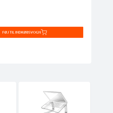
FØJ TIL INDKØBSVOGN