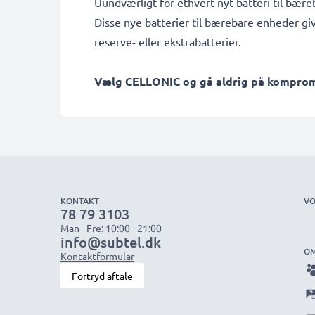
Uundværligt for ethvert nyt batteri til bær
Disse nye batterier til bærebare enheder gi
reserve- eller ekstrabatterier.
Vælg CELLONIC og gå aldrig på kompromis
KONTAKT
VO
78 79 3103
Man - Fre: 10:00 - 21:00
info@subtel.dk
OM
Kontaktformular
Fortryd aftale