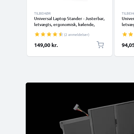
TILBEHØR
TILBE
Universal Laptop Stander - Justerbar,
Univer
letvægts, ergonomisk, kølende,
letvæg
bærbar computerstativ - ventileret,
bærbar
(2 anmeldelser)
sammenklappelig Notebook
samme
Elevator, køler og holder til
Elevat
Særlig 
149,00 kr.
94,05
arbejdsbord og bord
arbejd