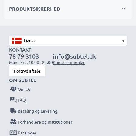
PRODUKTSIKKERHED
Vælg CELLONIC og gå aldrig på kompromis med
kvaliteten. Bestil nu!
▾
KONTAKT
78 79 3103
info@subtel.dk
Man - Fre: 10:00 - 21:00
Kontaktformular
Fortryd aftale
OM SUBTEL
Om Os
FAQ
Betaling og Levering
Forhandlere og Institutioner
Kataloger