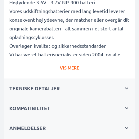
Højtydende 3.6V - 3.7V NP-900 batteri
Vores udskiftningsbatterier med lang levetid leverer
konsekvent høj ydeevne, der matcher eller overgår dit
originale kamerabatteri - alt sammen i et stort antal
opladningscyklusser.
Overlegen kvalitet og sikkerhedsstandarder
Vi har været batterispecialister siden 2004, og alle
vores udskiftningsbatterier gennemgår strenge tests
VIS MERE
for at overholde de højeste EU-standarder og mere til
- det er derfor, de kommer med en 3-års garanti.
TEKNISKE DETALJER
Uundværlig i enhver fotografs kamerataske
Disse udskiftningsbatterier til kameraer giver pålidelig
strøm til intensive, langvarige foto- eller
KOMPATIBILITET
videooptagelser og er perfekte primære, sekundære,
backup-, reserve- eller ekstrabatterier til både
ANMELDELSER
professionelle og amatører.