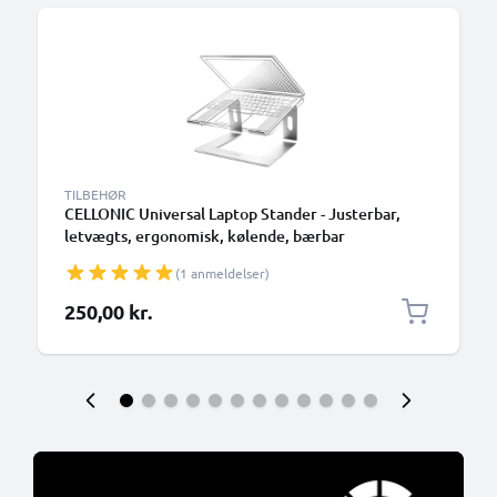
TILBEHØR
CELLONIC Universal Laptop Stander - Justerbar,
letvægts, ergonomisk, kølende, bærbar
computerstativ - ventileret, foldbar Notebook
(1 anmeldelser)
Elevator, køler og holder til arbejdsbord og bord
250,00 kr.