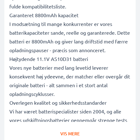
fulde kompatibilitetsliste.
Garanteret 8800mAh kapacitet
I modsætning til mange konkurrenter er vores
batterikapaciteter sande, reelle og garanterede. Dette
batteri er 8800mAh og giver lang driftstid med færre
opladningspauser - præcis som annonceret.
Højtydende 11.1V AS10D31 batteri
Vores nye batterier med lang levetid leverer
konsekvent høj ydeevne, der matcher eller overgår dit
originale batteri - alt sammen i et stort antal
opladningscyklusser.
Overlegen kvalitet og sikkerhedsstandarder
Vi har været batterispecialister siden 2004, og alle
vores udskiftningsbatterier gennemgår strenge tests
for at leve op til de højeste EU-standarder og mere til
VIS MERE
- det er derfor, de leveres med 3 års garanti.