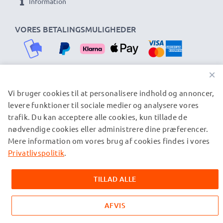
Information
VORES BETALINGSMULIGHEDER
×
Vi bruger cookies til at personalisere indhold og annoncer,
VORES FORSENDELSESPARTNERE
levere funktioner til sociale medier og analysere vores
trafik. Du kan acceptere alle cookies, kun tillade de
nødvendige cookies eller administrere dine præferencer.
© subtel.dk 2026
Mere information om vores brug af cookies findes i vores
Alle priser er inklusive moms og eksklusive
forsendelsesomkostninger. Bemærk venligst, at alle viste
Privatlivspolitik
.
varemærker er registrerede varemærker tilhørende deres
ejere og er nævnt på vores websider udelukkende for at give
TILLAD ALLE
oplysninger om vores produkter.
AFVIS