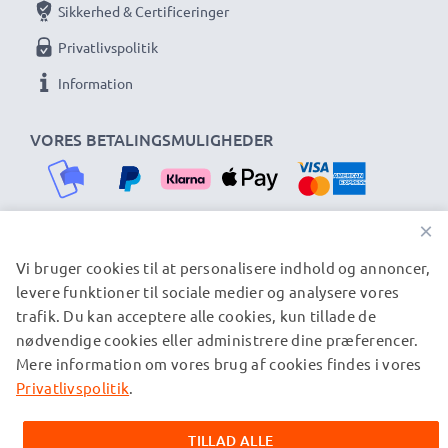
Sikkerhed & Certificeringer
Høj 1600mAh kapacitet - 7.4V
Lithiumion battericelle
Privatlivspolitik
Udskiftningsbatteri NP-FM50
Information
Oplader:
VORES BETALINGSMULIGHEDER
Micro-USB og USB-C indgang (5V - 2A max)
Opladningsoutput:
x1 batteri: 700mA
×
x2 batterier: 500mA pr. batteri
Vi bruger cookies til at personalisere indhold og annoncer,
VORES FORSENDELSESPARTNERE
levere funktioner til sociale medier og analysere vores
★ 3 års garanti ★
trafik. Du kan acceptere alle cookies, kun tillade de
CELLONIC® kamerabatterier og tilbehør står for høj
nødvendige cookies eller administrere dine præferencer.
© subtel.dk 2026
kvalitet og certificerede standarder - derfor har
Mere information om vores brug af cookies findes i vores
Alle priser er inklusive moms og eksklusive
batterierne en 3-årig garanti!
forsendelsesomkostninger. Bemærk venligst, at alle viste
Privatlivspolitik
.
varemærker er registrerede varemærker tilhørende deres
ejere og er nævnt på vores websider udelukkende for at give
TILLAD ALLE
oplysninger om vores produkter.