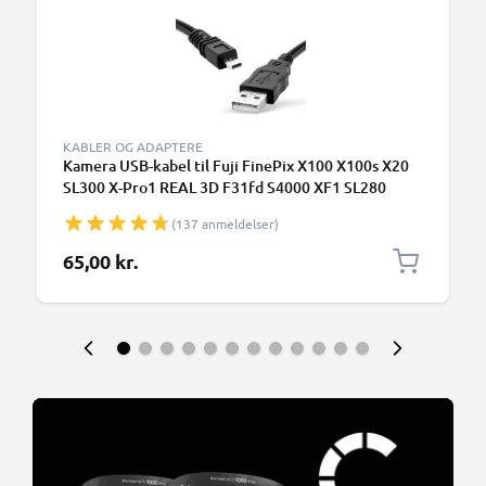
KABLER OG ADAPTERE
Kamera USB-kabel til Fuji FinePix X100 X100s X20
SL300 X-Pro1 REAL 3D F31fd S4000 XF1 SL280
S2950 T595 1.5m Hurtig opladning af datakabel til
(137 anmeldelser)
kamera Opladerledning PVC - Sort
65,00 kr.