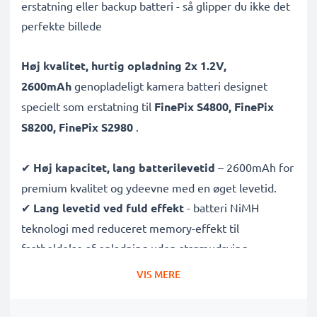
erstatning eller backup batteri - så glipper du ikke det
perfekte billede
Høj kvalitet, hurtig opladning 2x 1.2V,
2600mAh
genopladeligt kamera batteri designet
specielt som erstatning til
FinePix S4800, FinePix
S8200, FinePix S2980
.
✔
Høj kapacitet, lang batterilevetid
– 2600mAh for
premium kvalitet og ydeevne med en øget levetid.
✔
Lang levetid ved fuld effekt
- batteri NiMH
teknologi med reduceret memory-effekt til
fastholdelse af opladning uden strømudsving.
✔
Pålidelig ydeevne
- færre opladninger og mindre
VIS MERE
ventetid på, at dit kamerabatteri oplades.
✔
Certificeret sikkerhed og kvalitet
- CE & ROHS