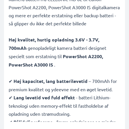
PowerShot A2200, PowerShot A3000 IS digitalkamera
og mere er perfekte erstatning eller backup batteri -
så glipper du ikke det perfekte billede
Høj kvalitet, hurtig opladning 3.6V - 3.7V,
700mAh
genopladeligt kamera batteri designet
specielt som erstatning til
PowerShot A2200,
PowerShot A3000 IS
.
✔
Høj kapacitet, lang batterilevetid
– 700mAh for
premium kvalitet og ydeevne med en øget levetid.
✔
Lang levetid ved fuld effekt
- batteri Lithium-
teknologi uden memory-effekt til fastholdelse af
opladning uden strømudsving.
✔
Pålidelig ydeevne
- færre opladninger og mindre