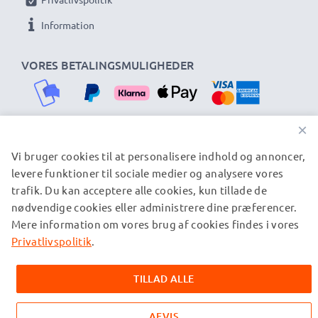
Information
VORES BETALINGSMULIGHEDER
×
Vi bruger cookies til at personalisere indhold og annoncer,
VORES FORSENDELSESPARTNERE
levere funktioner til sociale medier og analysere vores
trafik. Du kan acceptere alle cookies, kun tillade de
nødvendige cookies eller administrere dine præferencer.
© subtel.dk 2026
Mere information om vores brug af cookies findes i vores
Alle priser er inklusive moms og eksklusive
forsendelsesomkostninger. Bemærk venligst, at alle viste
Privatlivspolitik
.
varemærker er registrerede varemærker tilhørende deres
ejere og er nævnt på vores websider udelukkende for at give
TILLAD ALLE
oplysninger om vores produkter.
AFVIS