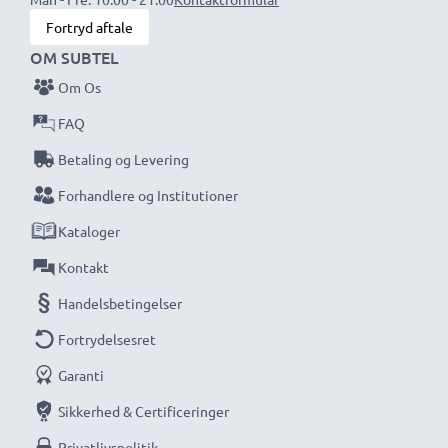
specialforhandler og vi ved, hvad det kommer an på
Fortryd aftale
ved højkvalitetsprodukter. Derfor giver sikrer vi dig en
OM SUBTEL
garanti på 36 måneder!
Om Os
FAQ
Betaling og Levering
Forhandlere og Institutioner
Kataloger
Kontakt
Handelsbetingelser
Fortrydelsesret
Garanti
Sikkerhed & Certificeringer
Privatlivspolitik