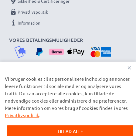
Sikkerhed & Certificeringer
Privatlivspolitik
Information
VORES BETALINGSMULIGHEDER
×
Vi bruger cookies til at personalisere indhold og annoncer,
VORES FORSENDELSESPARTNERE
levere funktioner til sociale medier og analysere vores
trafik. Du kan acceptere alle cookies, kun tillade de
nødvendige cookies eller administrere dine præferencer.
© subtel.dk 2026
Mere information om vores brug af cookies findes i vores
Alle priser er inklusive moms og eksklusive
forsendelsesomkostninger. Bemærk venligst, at alle viste
Privatlivspolitik
.
varemærker er registrerede varemærker tilhørende deres
ejere og er nævnt på vores websider udelukkende for at give
TILLAD ALLE
oplysninger om vores produkter.