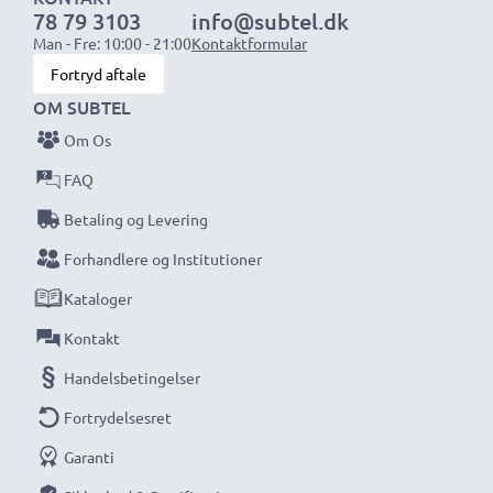
78 79 3103
info@subtel.dk
BEMÆRK:
For optimal ydeevne og levetid, oplad dine
Man - Fre: 10:00 - 21:00
Kontaktformular
batterier fuldt før første brug.
Fortryd aftale
OM SUBTEL
Gå aldrig glip af et skud med denne smarte,
Om Os
kompakte LCD-batterioplader fra CELLONIC.
FAQ
Bestil nu med hurtig levering og 3 års garanti!
Betaling og Levering
Forhandlere og Institutioner
Kataloger
Kontakt
Handelsbetingelser
Fortrydelsesret
Garanti