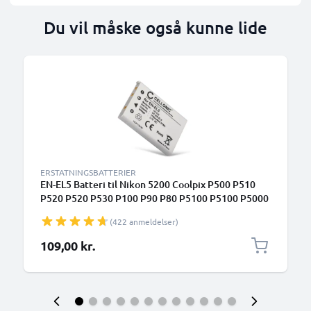
Du vil måske også kunne lide
ERSTATNINGSBATTERIER
EN-EL5 Batteri til Nikon 5200 Coolpix P500 P510
P520 P520 P530 P100 P90 P80 P5100 P5100 P5000
P6000 3700 790 S10 P3 P4 ENEL5 Kompaktkamera-
(422 anmeldelser)
batteri til udskiftning - 1180mAh
109,00 kr.