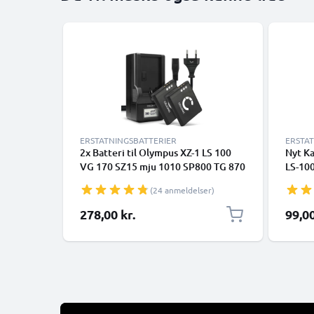
ERSTATNINGSBATTERIER
ERSTA
2x Batteri til Olympus XZ-1 LS 100
Nyt Ka
VG 170 SZ15 mju 1010 SP800 TG 870
LS-100
TG850 Li-50B LI-50C+ Oplader
800UZ,
(24 anmeldelser)
XZ-10 
skift 
278,00 kr.
99,00