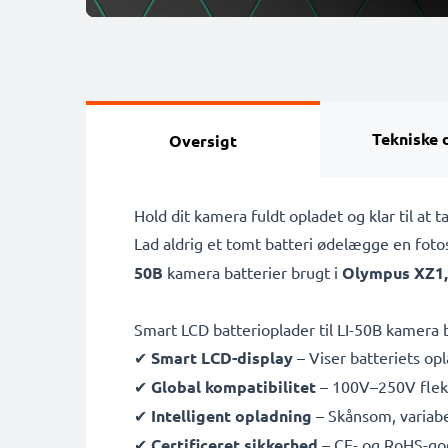
Tekniske 
Oversigt
Hold dit kamera fuldt opladet og klar til a
Lad aldrig et tomt batteri ødelægge en fot
50B
kamera batterier brugt i
Olympus XZ1,
Smart LCD batterioplader til LI-50B kamera 
✔
Smart LCD-display
– Viser batteriets opl
✔
Global kompatibilitet
– 100V–250V fleksi
✔
Intelligent opladning
– Skånsom, variabe
✔
Certificeret sikkerhed
– CE- og RoHS-go