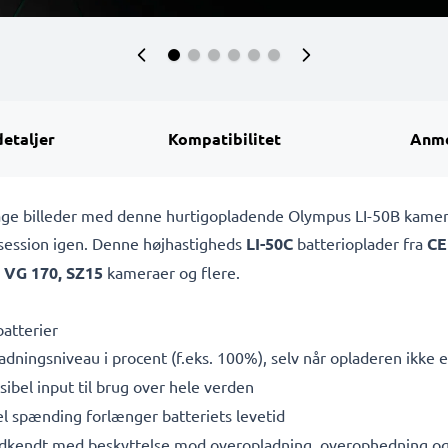
detaljer
Kompatibilitet
Anme
t tage billeder med denne hurtigopladende Olympus LI-50B kame
osession igen. Denne højhastigheds
LI-50C
batterioplader fra
CE
 VG 170, SZ15
kameraer og flere.
batterier
adningsniveau i procent (f.eks. 100%), selv når opladeren ikke er
bel input til brug over hele verden
l spænding forlænger batteriets levetid
dkendt med beskyttelse mod overopladning, overophedning og 