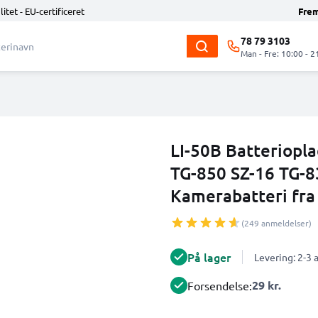
litet - EU-certificeret
Fre
78 79 3103
Man - Fre: 10:00 - 2
LI-50B Batteriopla
TG-850 SZ-16 TG-
Kamerabatteri fr
(249 anmeldelser)
På lager
Levering: 2-3
29 kr.
Forsendelse: