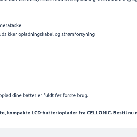
amerataske
rudsikker opladningskabel og strømforsyning
plad dine batterier fuldt før første brug.
te, kompakte LCD-batterioplader fra CELLONIC. Bestil nu m