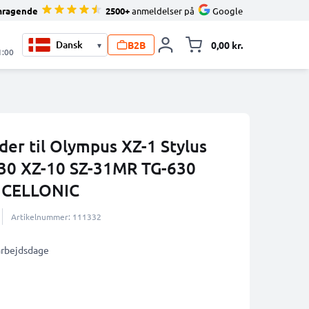
mragende
2500+
anmeldelser på
Google
B2B
0,00 kr.
▾
Toggle minicart, 
1:00
der til Olympus XZ-1 Stylus
830 XZ-10 SZ-31MR TG-630
a CELLONIC
Artikelnummer: 111332
 arbejdsdage