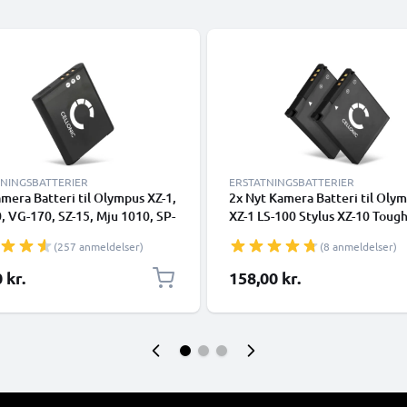
TNINGSBATTERIER
ERSTATNINGSBATTERIER
mera Batteri til Olympus XZ-1,
2x Nyt Kamera Batteri til Oly
, VG-170, SZ-15, Mju 1010, SP-
XZ-1 LS-100 Stylus XZ-10 Tough
 Tough TG-870, Li-50B, Stylus
870 860 810 TG-2 SP-800UZ 8
(257 anmeldelser)
(8 anmeldelser)
- LI-50B 730mAh li50b li 50b
720UZ - LI-50B 730mAh skift b
batteri til kamera
til kamera
 kr.
158,00 kr.