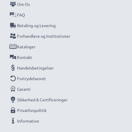
Om Os
Gå aldrig glip af et skud med denne smarte,
kompakte LCD-batterioplader fra CELLONIC.
FAQ
Bestil nu med hurtig levering og 3 års garanti!
Betaling og Levering
Forhandlere og Institutioner
Kataloger
Kontakt
Handelsbetingelser
Fortrydelsesret
Garanti
Sikkerhed & Certificeringer
Privatlivspolitik
Information