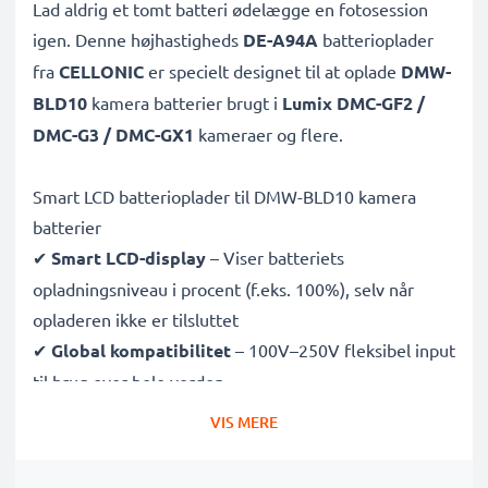
Lad aldrig et tomt batteri ødelægge en fotosession
igen. Denne højhastigheds
DE-A94A
batterioplader
fra
CELLONIC
er specielt designet til at oplade
DMW-
BLD10
kamera batterier brugt i
Lumix DMC-GF2 /
DMC-G3 / DMC-GX1
kameraer og flere.
Smart LCD batterioplader til DMW-BLD10 kamera
batterier
✔
Smart LCD-display
– Viser batteriets
opladningsniveau i procent (f.eks. 100%), selv når
opladeren ikke er tilsluttet
✔
Global kompatibilitet
– 100V–250V fleksibel input
til brug over hele verden
✔
Intelligent opladning
– Skånsom, variabel
VIS MERE
spænding forlænger batteriets levetid
✔
Certificeret sikkerhed
– CE- og RoHS-godkendt