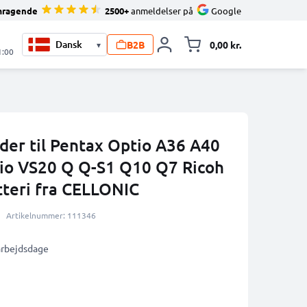
mragende
2500+
anmeldelser på
Google
B2B
0,00 kr.
▾
Toggle minicart, 
1:00
der til Pentax Optio A36 A40
io VS20 Q Q-S1 Q10 Q7 Ricoh
eri fra CELLONIC
Artikelnummer: 111346
 arbejdsdage