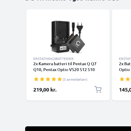
ERSTATNINGSBATTERIER
ERSTA
2x Kamera batteri til Pentax Q Q7
2x Bat
Q10, Pentax Optio VS20 S12 S10
Optio 
A40 A36, Ricoh WG-M2 - Udskift D-
Li68 
(3 anmeldelser)
Li68 batteri + Oplader ekstra batteri
219,00 kr.
145,0