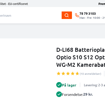
litet - EU-certificeret
Fre
78 79 3103
Man - Fre: 10:00 - 2
D-LI68 Batteriopla
Optio S10 S12 Opt
WG-M2 Kamerabatt
(10 anmeldelser)
På lager
Levering: 2-3
29 kr.
Forsendelse: