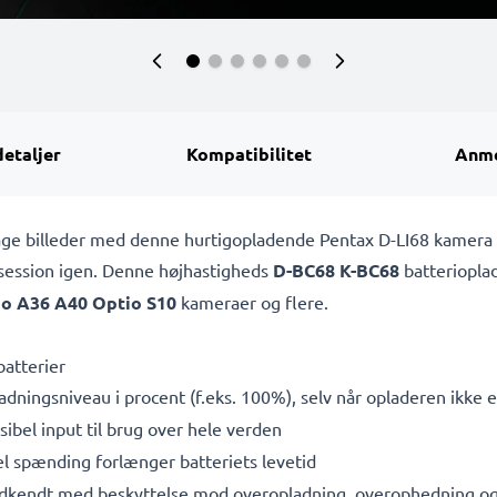
detaljer
Kompatibilitet
Anme
t tage billeder med denne hurtigopladende Pentax D-LI68 kamera
osession igen. Denne højhastigheds
D-BC68 K-BC68
batteriopla
o A36 A40 Optio S10
kameraer og flere.
batterier
adningsniveau i procent (f.eks. 100%), selv når opladeren ikke er
bel input til brug over hele verden
l spænding forlænger batteriets levetid
dkendt med beskyttelse mod overopladning, overophedning og 