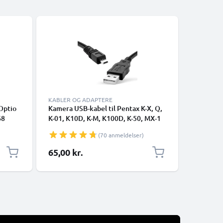
KABLER OG ADAPTERE
TILBEHØR
 Optio
Kamera USB-kabel til Pentax K-X, Q,
Hot Shoe
68
K-01, K10D, K-M, K100D, K-50, MX-1
Fujifilm,
1.5m Hurtig opladning af datakabel
Leica fr
(70 anmeldelser)
til kamera Opladerledning PVC - Sort
65,00 kr.
69,00 k