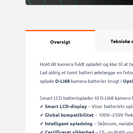
Tekniske 
Oversigt
Hold dit kamera fuldt opladet og klar til a
Lad aldrig et tomt batteri ødelægge en fot
oplade
D-LI68
kamera batterier brugt i
Opti
Smart LCD batterioplader til D-LI68 kamera 
✔
Smart LCD-display
– Viser batteriets opl
✔
Global kompatibilitet
– 100V–250V fleksi
✔
Intelligent opladning
– Skånsom, variabe
✔
Certificeret sikkerhed
– CE- og RoHS-go