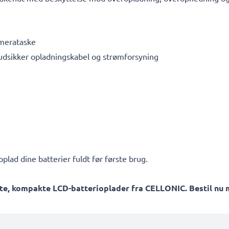
amerataske
rudsikker opladningskabel og strømforsyning
plad dine batterier fuldt før første brug.
te, kompakte LCD-batterioplader fra CELLONIC. Bestil nu m