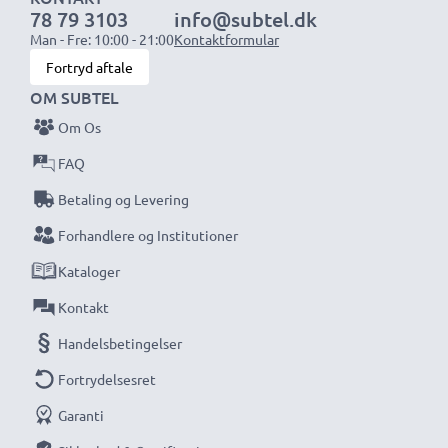
78 79 3103
info@subtel.dk
1x 3000mAh batteri:
ca. 6 timer
Man - Fre: 10:00 - 21:00
Kontaktformular
Fortryd aftale
BEMÆRK:
For optimal ydeevne og levetid, oplad dine
OM SUBTEL
batterier fuldt før første brug.
Om Os
Gå aldrig glip af et skud med denne smarte,
FAQ
kompakte LCD-batterioplader fra CELLONIC.
Betaling og Levering
Bestil nu med hurtig levering og 3 års garanti!
Forhandlere og Institutioner
Kataloger
Kontakt
Handelsbetingelser
Fortrydelsesret
Garanti