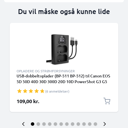
Du vil måske også kunne lide
OPLADERE OG STRØMFORSYNINGER
USB-dobbeltoplader (BP-511 BP-512) til Canon EOS
5D 50D 40D 30D 300D 20D 10D PowerShot G3 G5
G1 MV700 ZR85 + 1m + USB Kabel fra CELLONIC
(6 anmeldelser)
109,00 kr.