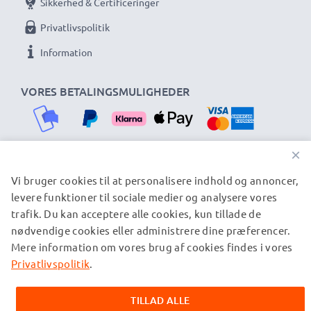
Sikkerhed & Certificeringer
Privatlivspolitik
Information
VORES BETALINGSMULIGHEDER
×
Vi bruger cookies til at personalisere indhold og annoncer,
VORES FORSENDELSESPARTNERE
levere funktioner til sociale medier og analysere vores
trafik. Du kan acceptere alle cookies, kun tillade de
nødvendige cookies eller administrere dine præferencer.
© subtel.dk 2026
Mere information om vores brug af cookies findes i vores
Alle priser er inklusive moms og eksklusive
forsendelsesomkostninger. Bemærk venligst, at alle viste
Privatlivspolitik
.
varemærker er registrerede varemærker tilhørende deres
ejere og er nævnt på vores websider udelukkende for at give
TILLAD ALLE
oplysninger om vores produkter.