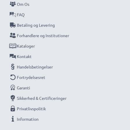
Om Os
kompakte LCD-batterioplader fra CELLONIC.
FAQ
Bestil nu med hurtig levering og 3 års garanti!
Betaling og Levering
Forhandlere og Institutioner
Kataloger
Kontakt
Handelsbetingelser
Fortrydelsesret
Garanti
Sikkerhed & Certificeringer
Privatlivspolitik
Information