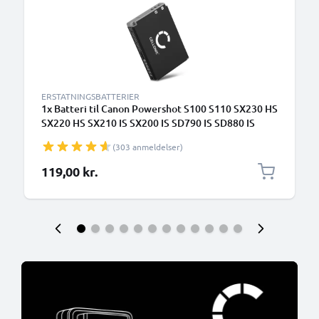
ERSTATNINGSBATTERIER
1x Batteri til Canon Powershot S100 S110 SX230 HS
SX220 HS SX210 IS SX200 IS SD790 IS SD880 IS
SD870 IS SD800 IS NB-5L (1120mAh, 3.7V) fra
(303 anmeldelser)
CELLONIC
119,00 kr.