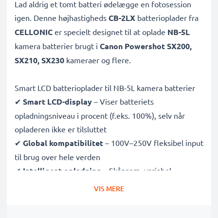
Lad aldrig et tomt batteri ødelægge en fotosession
igen. Denne højhastigheds
CB-2LX
batterioplader fra
CELLONIC
er specielt designet til at oplade
NB-5L
kamera batterier brugt i
Canon Powershot SX200,
SX210, SX230
kameraer og flere.
Smart LCD batterioplader til NB-5L kamera batterier
✔
Smart LCD-display
– Viser batteriets
opladningsniveau i procent (f.eks. 100%), selv når
opladeren ikke er tilsluttet
✔
Global kompatibilitet
– 100V–250V fleksibel input
til brug over hele verden
✔
Intelligent opladning
– Skånsom, variabel
spænding forlænger batteriets levetid
VIS MERE
✔
Certificeret sikkerhed
– CE- og RoHS-godkendt
med beskyttelse mod overopladning, overophedning