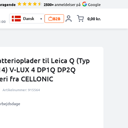
mragende
2500+
anmeldelser på
Google
B2B
0,00 kr.
▾
Toggle minicart, 
1:00
terioplader til Leica Q (Typ
114) V-LUX 4 DP1Q DP2Q
ri fra CELLONIC
Artikelnummer: 915564
 arbejdsdage