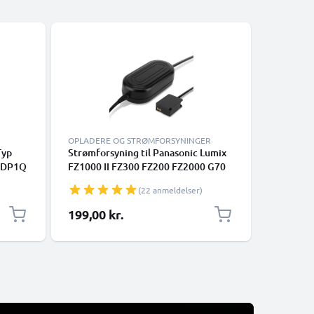
OPLADERE OG STRØMFORSYNINGER
KABLER O
Typ
Strømforsyning til Panasonic Lumix
Micro HD
, DP1Q
FZ1000 II FZ300 FZ200 FZ2000 G70
Camera, 
-E,BP-
G6 AC-adapter DMW-AC8 + DMW-
Gaming C
(22 anmeldelser)
,BP-51
DCC8 DC-kobling – Dummy-batteri –
D) - HDM
Batterieliminator fra subtel
Blu-Ray,
199,00 kr.
69,00 k
Micro HD
Standard