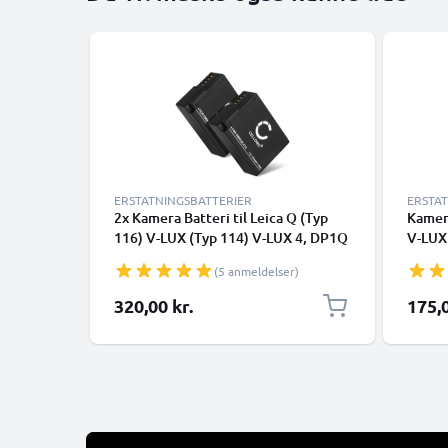
ERSTATNINGSBATTERIER
ERSTA
2x Kamera Batteri til Leica Q (Typ
Kamera
116) V-LUX (Typ 114) V-LUX 4, DP1Q
V-LUX
DP2Q DP3Q - BP-DC12-E BP-51
DP2Q 
(5 anmeldelser)
1000mAh Udskiftsningsbatteri til
1000mA
kamera
kamer
320,00 kr.
175,0