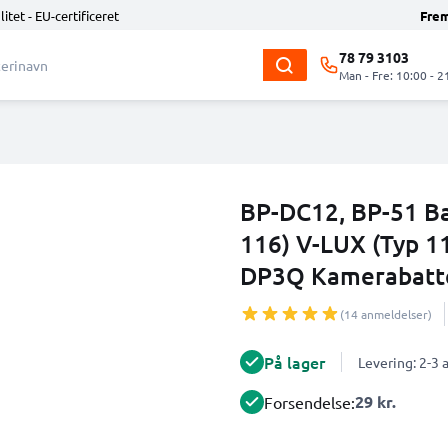
litet - EU-certificeret
Fre
78 79 3103
Man - Fre: 10:00 - 2
BP-DC12, BP-51 Bat
116) V-LUX (Typ 
DP3Q Kamerabatte
(14 anmeldelser)
På lager
Levering: 2-3
29 kr.
Forsendelse: