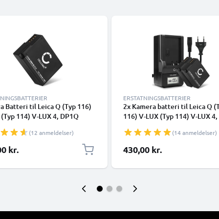
TNINGSBATTERIER
ERSTATNINGSBATTERIER
 Batteri til Leica Q (Typ 116)
2x Kamera batteri til Leica Q (
 (Typ 114) V-LUX 4, DP1Q
116) V-LUX (Typ 114) V-LUX 4
DP3Q - BP-DC12-E BP-51
DP2Q DP3Q - Udskift BP-DC12
(12 anmeldelser)
(14 anmeldelser)
h Udskiftsningsbatteri til
51 batteri + Oplader BP-DC12
a
ekstra batteri
0 kr.
430,00 kr.