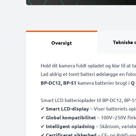
Tekniske 
Oversigt
Hold dit kamera fuldt opladet og klar til a
Lad aldrig et tomt batteri ødelægge en fot
BP-DC12, BP-51
kamera batterier brugt i
Q 
Smart LCD batterioplader til BP-DC12, BP-5
✔
Smart LCD-display
– Viser batteriets opl
✔
Global kompatibilitet
– 100V–250V fleksi
✔
Intelligent opladning
– Skånsom, variabe
✔
Certificeret sikkerhed
– CE- og RoHS-go