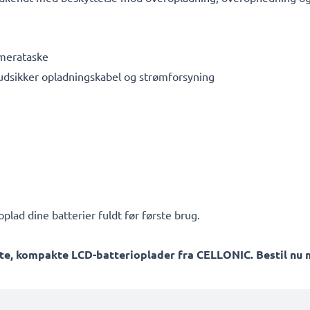
amerataske
rudsikker opladningskabel og strømforsyning
plad dine batterier fuldt før første brug.
te, kompakte LCD-batterioplader fra CELLONIC. Bestil nu m