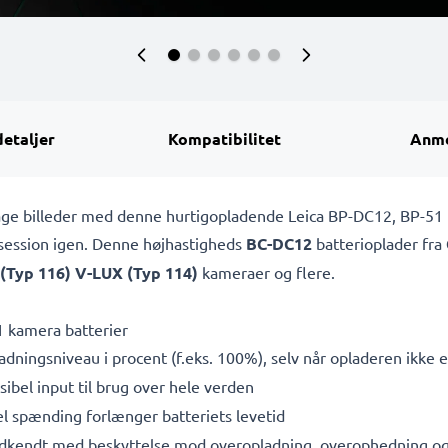
detaljer
Kompatibilitet
Anme
t tage billeder med denne hurtigopladende Leica BP-DC12, BP-5
osession igen. Denne højhastigheds
BC-DC12
batterioplader fra
(Typ 116) V-LUX (Typ 114)
kameraer og flere.
1 kamera batterier
adningsniveau i procent (f.eks. 100%), selv når opladeren ikke er
bel input til brug over hele verden
l spænding forlænger batteriets levetid
dkendt med beskyttelse mod overopladning, overophedning og 