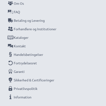
Om Os
kompakte LCD-batterioplader fra CELLONIC.
FAQ
Bestil nu med hurtig levering og 3 års garanti!
Betaling og Levering
Forhandlere og Institutioner
Kataloger
Kontakt
Handelsbetingelser
Fortrydelsesret
Garanti
Sikkerhed & Certificeringer
Privatlivspolitik
Information