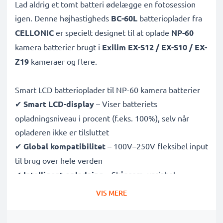
Lad aldrig et tomt batteri ødelægge en fotosession
igen. Denne højhastigheds
BC-60L
batterioplader fra
CELLONIC
er specielt designet til at oplade
NP-60
kamera batterier brugt i
Exilim EX-S12 / EX-S10 / EX-
Z19
kameraer og flere.
Smart LCD batterioplader til NP-60 kamera batterier
✔
Smart LCD-display
– Viser batteriets
opladningsniveau i procent (f.eks. 100%), selv når
opladeren ikke er tilsluttet
✔
Global kompatibilitet
– 100V–250V fleksibel input
til brug over hele verden
✔
Intelligent opladning
– Skånsom, variabel
spænding forlænger batteriets levetid
VIS MERE
✔
Certificeret sikkerhed
– CE- og RoHS-godkendt
med beskyttelse mod overopladning, overophedning