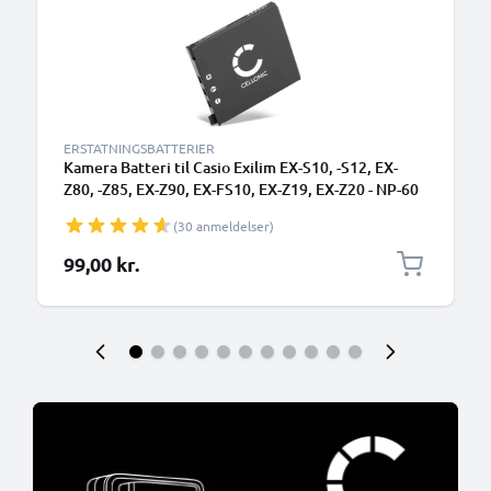
ERSTATNINGSBATTERIER
Kamera Batteri til Casio Exilim EX-S10, -S12, EX-
Z80, -Z85, EX-Z90, EX-FS10, EX-Z19, EX-Z20 - NP-60
720mAh NP-60 Udskiftsningsbatteri til kamera
(30 anmeldelser)
99,00 kr.