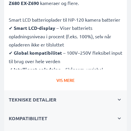
Z680 EX-Z690
kameraer og flere.
Smart LCD batterioplader til NP-120 kamera batterier
✔
Smart LCD-display
– Viser batteriets
opladningsniveau i procent (f.eks. 100%), selv når
opladeren ikke er tilsluttet
✔
Global kompatibilitet
– 100V–250V fleksibel input
til brug over hele verden
✔
Intelligent opladning
– Skånsom, variabel
spænding forlænger batteriets levetid
VIS MERE
✔
Certificeret sikkerhed
– CE- og RoHS-godkendt
med beskyttelse mod overopladning, overophedning
TEKNISKE DETALJER
og kortslutning
KOMPATIBILITET
Kompakt & rejseklar
✔
Kompakt og let
– Passer perfekt i din kamerataske