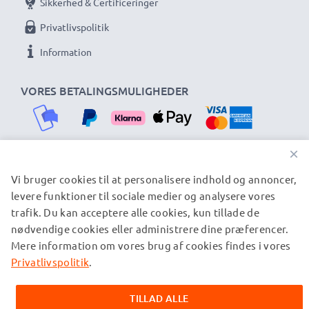
Sikkerhed & Certificeringer
Privatlivspolitik
Information
VORES BETALINGSMULIGHEDER
×
Vi bruger cookies til at personalisere indhold og annoncer,
VORES FORSENDELSESPARTNERE
levere funktioner til sociale medier og analysere vores
trafik. Du kan acceptere alle cookies, kun tillade de
nødvendige cookies eller administrere dine præferencer.
© subtel.dk 2026
Mere information om vores brug af cookies findes i vores
Alle priser er inklusive moms og eksklusive
forsendelsesomkostninger. Bemærk venligst, at alle viste
Privatlivspolitik
.
varemærker er registrerede varemærker tilhørende deres
ejere og er nævnt på vores websider udelukkende for at give
TILLAD ALLE
oplysninger om vores produkter.