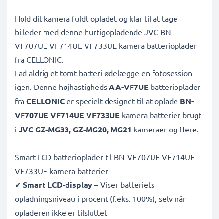
Hold dit kamera fuldt opladet og klar til at tage
billeder med denne hurtigopladende JVC BN-
VF707UE VF714UE VF733UE kamera batterioplader
fra CELLONIC.
Lad aldrig et tomt batteri ødelægge en fotosession
igen. Denne højhastigheds
AA-VF7UE
batterioplader
fra
CELLONIC
er specielt designet til at oplade
BN-
VF707UE VF714UE VF733UE
kamera batterier brugt
i
JVC GZ-MG33, GZ-MG20, MG21
kameraer og flere.
Smart LCD batterioplader til BN-VF707UE VF714UE
VF733UE kamera batterier
✔
Smart LCD-display
– Viser batteriets
opladningsniveau i procent (f.eks. 100%), selv når
opladeren ikke er tilsluttet