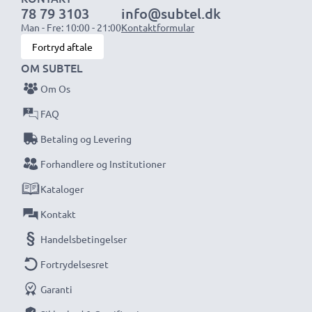
78 79 3103
info@subtel.dk
1x 3000mAh batteri:
ca. 6 timer
Man - Fre: 10:00 - 21:00
Kontaktformular
Fortryd aftale
BEMÆRK:
For optimal ydeevne og levetid, oplad dine
OM SUBTEL
batterier fuldt før første brug.
Om Os
Gå aldrig glip af et skud med denne smarte,
FAQ
kompakte LCD-batterioplader fra CELLONIC.
Betaling og Levering
Bestil nu med hurtig levering og 3 års garanti!
Forhandlere og Institutioner
Kataloger
Kontakt
Handelsbetingelser
Fortrydelsesret
Garanti