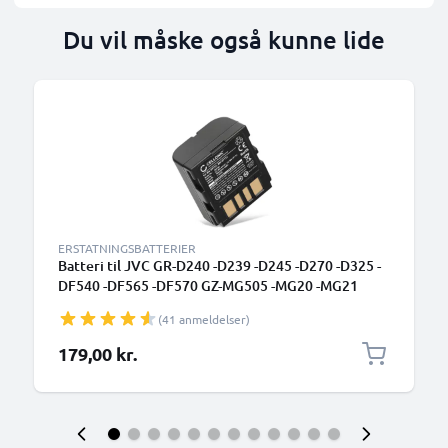
Du vil måske også kunne lide
ERSTATNINGSBATTERIER
Batteri til JVC GR-D240 -D239 -D245 -D270 -D325 -
DF540 -DF565 -DF570 GZ-MG505 -MG20 -MG21
700mAh 7.4V fra CELLONIC
(41 anmeldelser)
179,00 kr.