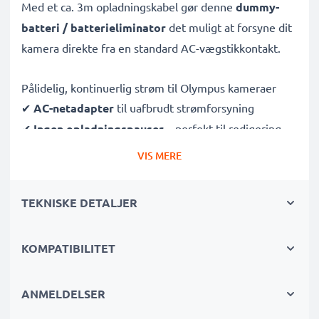
Med et ca. 3m opladningskabel gør denne
dummy-
batteri / batterieliminator
det muligt at forsyne dit
kamera direkte fra en standard AC-vægstikkontakt.
Pålidelig, kontinuerlig strøm til Olympus kameraer
✔
AC-netadapter
til uafbrudt strømforsyning
✔
Ingen opladningspauser
– perfekt til redigering,
dataoverførsel eller uafbrudt afspilning
VIS MERE
✔
Understøtter DC-opladning
(hvis dit kamera er
kompatibelt)
TEKNISKE DETALJER
✔
Ideel til:
Studieoptagelser, video streaming,
vlogging, portræt- og produktfotografering
KOMPATIBILITET
✔
100 % kompatibel
med Olympus SP500UZ, C300,
C4000, SP510UZ & flere
ANMELDELSER
Sikker, holdbar konstruktion