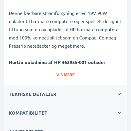
Denne bærbare strømforsyning er en 19V 90W
oplader til bærbare computere og er specielt designet
til brug som en ny oplader til HP bærbare computere
med 100% kompatibilitet som en Compaq, Compaq
Presario netadapter og meget mere.
Hurtig opladning af HP 463955-001 oplader
✔ 7.4mm x 5mm + pin oplader - passer til alle bærbare
VIS MERE
computere med 7.4mm x 5mm + pin opladningsudtag
✔ Hurtig oplader til hurtige opladningspauser -
TEKNISKE DETALJER
højhastighedsbatterioplader med 4.74A høj
opladningshastighed
✔ Materialer af høj kvalitet - med et holdbart,
KOMPATIBILITET
fleksibelt, knæk- og brudsikkert opladerkabel og
britisk stik