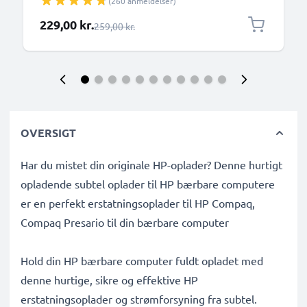
(260 anmeldelser)
4400mAh 10.8V
Særlig pris
229,00 kr.
Almindelig pris
259,00 kr.
OVERSIGT
Har du mistet din originale HP-oplader? Denne hurtigt
opladende subtel oplader til HP bærbare computere
er en perfekt erstatningsoplader til HP Compaq,
Compaq Presario til din bærbare computer
Hold din HP bærbare computer fuldt opladet med
denne hurtige, sikre og effektive HP
erstatningsoplader og strømforsyning fra subtel.