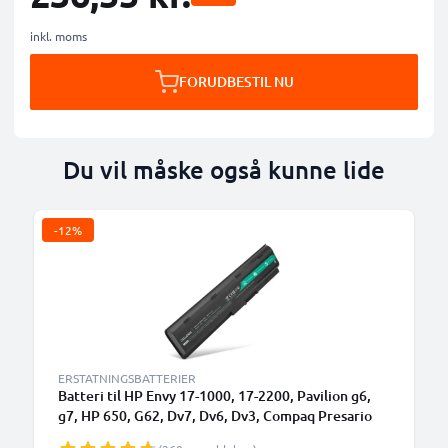
inkl. moms
FORUDBESTIL NU
Du vil måske også kunne lide
-12%
ERSTATNINGSBATTERIER
Batteri til HP Envy 17-1000, 17-2200, Pavilion g6,
g7, HP 650, G62, Dv7, Dv6, Dv3, Compaq Presario
CQ56, CQ57, CQ58, HP MU06 Bærbar computer -