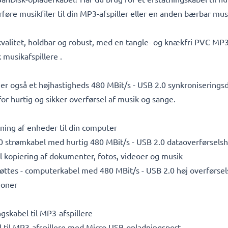
erføre musikfiler til din MP3-afspiller eller en anden bærbar mus
valitet, holdbar og robust, med en tangle- og knækfri PVC MP3
 musikafspillere .
r også et højhastigheds 480 MBit/s - USB 2.0 synkroniseringsda
r hurtig og sikker overførsel af musik og sange.
utning af enheder til din computer
0 strømkabel med hurtig 480 MBit/s - USB 2.0 dataoverførselshas
il kopiering af dokumenter, fotos, videoer og musik
ttes - computerkabel med 480 MBit/s - USB 2.0 høj overførse
ioner
gskabel til MP3-afspillere
 til MP3-afspillere med Micro USB-opladningsport