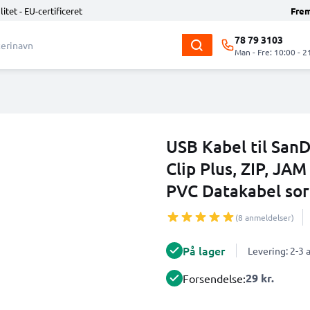
litet - EU-certificeret
Fre
78 79 3103
Man - Fre: 10:00 - 2
USB Kabel til SanD
Clip Plus, ZIP, JA
PVC Datakabel sor
(8 anmeldelser)
På lager
Levering: 2-3
29 kr.
Forsendelse: