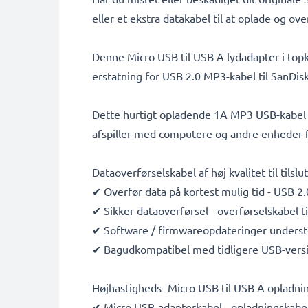
eller et ekstra datakabel til at oplade og ov
Denne Micro USB til USB A lydadapter i topk
erstatning for USB 2.0 MP3-kabel til SanDisk
Dette hurtigt opladende 1A MP3 USB-kabel e
afspiller med computere og andre enheder fo
Dataoverførselskabel af høj kvalitet til tilsl
✔ Overfør data på kortest mulig tid - USB 2.
✔ Sikker dataoverførsel - overførselskabel t
✔ Software / firmwareopdateringer understø
✔ Bagudkompatibel med tidligere USB-vers
Højhastigheds- Micro USB til USB A opladnin
✔ Micro USB-adapterkabel - opladningskabel