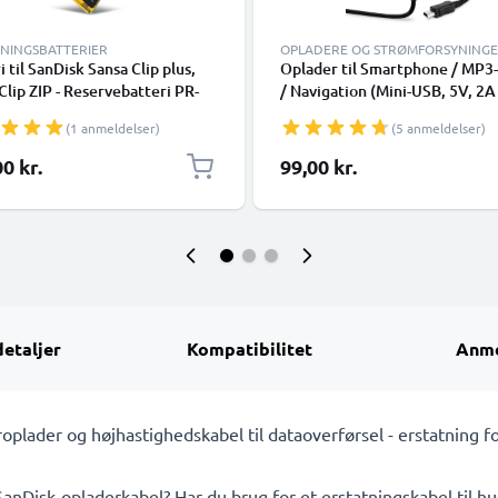
TNINGSBATTERIER
OPLADERE OG STRØMFORSYNING
i til SanDisk Sansa Clip plus,
Oplader til Smartphone / MP3
Clip ZIP - Reservebatteri PR-
/ Navigation (Mini-USB, 5V, 2A
8PL 260mAh
2000mA / 1,2m), 2A / 2000mA
(1 anmeldelser)
(5 anmeldelser)
tsningsbatteri
indbygget opladningskabel 1,
0 kr.
99,00 kr.
detaljer
Kompatibilitet
Anme
plader og højhastighedskabel til dataoverførsel - erstatning 
SanDisk-opladerkabel? Har du brug for et erstatningskabel til hur