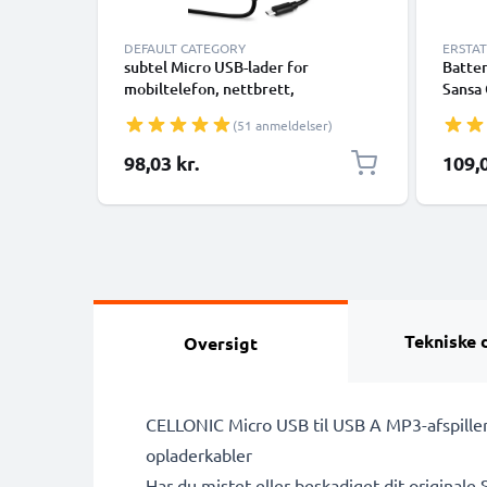
DEFAULT CATEGORY
ERSTA
subtel Micro USB-lader for
Batter
mobiltelefon, nettbrett,
Sansa 
smartklokke, hodetelefon, høyttaler
30303
(51 anmeldelser)
eller GPS-ladekabel - 1A/1000 mA,
udskif
1,1 m
98,03 kr.
109,0
Tekniske 
Oversigt
CELLONIC Micro USB til USB A MP3-afspillero
opladerkabler
Har du mistet eller beskadiget dit originale 