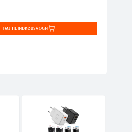
FØJ TIL INDKØBSVOGN