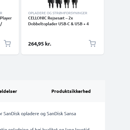
ER
OPLADERE OG STRØMFORSYNINGER
OPLADER
-Player
CELLONIC Rejsesæt – 2x
Oplader 
 /
Dobbeltoplader USB-C & USB + 4
indbygge
 Med
Opladningskabler til Smartphone,
2m
Laptop, GPS, Tablet, Højttaler,
Smartwatch m.m. – 2x 20W PD USB
264,95 kr.
78,03 k
Hurtigoplader i Sort og Hvid
ldelser
Produktsikkerhed
for SanDisk opladere og SanDisk Sansa
tig opladning af høj kvalitet og lang levetid