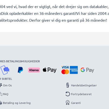
04 ved vi, hvad der er vigtigt, når det drejer sig om datakabler
SanDisk opladerkabler en 36-måneders garanti!Vi har siden 2004 
litetsprodukter. Derfor giver vi dig en garanti på 36 måneder!
RES BETALINGSMULIGHEDER
 SUBTEL
Om Os
Handelsbetingelser
FAQ
Fortrydelsesret
Betaling og Levering
Garanti