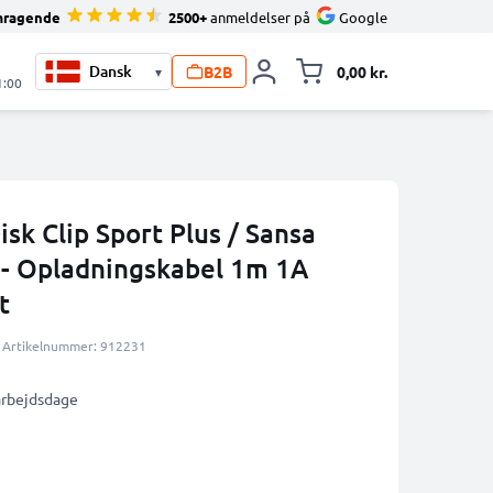
mragende
2500+
anmeldelser på
Google
B2B
0,00 kr.
▾
Toggle minicart, 
1:00
isk Clip Sport Plus / Sansa
M - Opladningskabel 1m 1A
t
Artikelnummer: 912231
 arbejdsdage