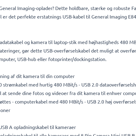
e General Imaging-oplader? Dette holdbare, stærke og robuste F
 er det perfekte erstatnings USB-kabel til General Imaging 
datakabel og kamera til laptop-stik med højhastigheds 480 MBit
eringer, gør dette USB-overførselskabel det muligt at overføre
mputer, USB-hub eller fotoprinter/dockingstation.
utning af dit kamera til din computer
0 strømkabel med hurtig 480 MBit/s - USB 2.0 dataoverførselshas
il at sende dine fotos og videoer fra dit kamera til enhver com
ttes - computerkabel med 480 MBit/s - USB 2.0 høj overførse
ioner
 USB A opladningskabel til kameraer
pladningskabel til alle kameraer med 8 Pin Camera Mini USB B