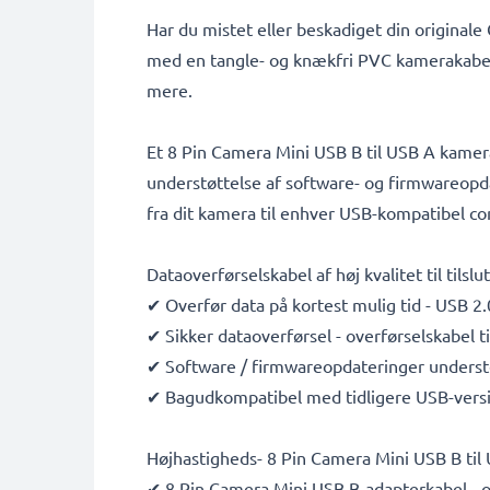
Har du mistet eller beskadiget din original
med en tangle- og knækfri PVC kamerakabel
mere.
Et 8 Pin Camera Mini USB B til USB A kamera
understøttelse af software- og firmwareopdat
fra dit kamera til enhver USB-kompatibel co
Dataoverførselskabel af høj kvalitet til tilsl
✔ Overfør data på kortest mulig tid - USB 2.
✔ Sikker dataoverførsel - overførselskabel t
✔ Software / firmwareopdateringer understø
✔ Bagudkompatibel med tidligere USB-vers
Højhastigheds- 8 Pin Camera Mini USB B til
✔ 8 Pin Camera Mini USB B-adapterkabel - o