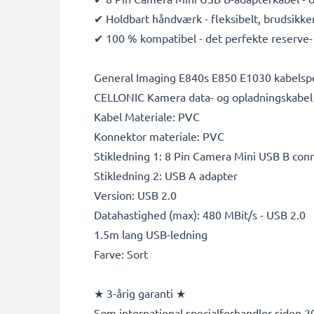
✔ Holdbart håndværk - fleksibelt, brudsikk
✔ 100 % kompatibel - det perfekte reserve- 
General Imaging E840s E850 E1030 kabelspe
CELLONIC Kamera data- og opladningskabel 
Kabel Materiale: PVC
Konnektor materiale: PVC
Stikledning 1: 8 Pin Camera Mini USB B con
Stikledning 2: USB A adapter
Version: USB 2.0
Datahastighed (max): 480 MBit/s - USB 2.0
1.5m lang USB-ledning
Farve: Sort
★ 3-årig garanti ★
Som international specialforhandler siden 20