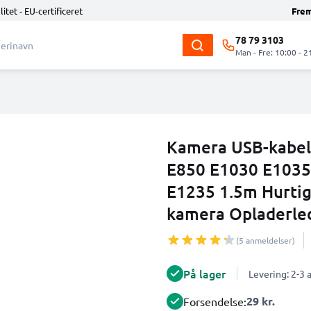
litet - EU-certificeret
Fre
78 79 3103
Man - Fre: 10:00 - 2
Kamera USB-kabel 
E850 E1030 E103
E1235 1.5m Hurtig 
kamera Opladerled
(5 anmeldelser)
På lager
Levering: 2-3
29 kr.
Forsendelse: