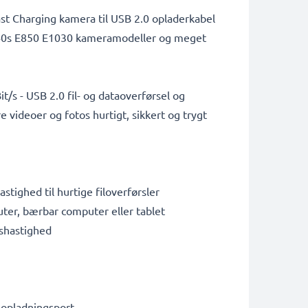
ast Charging kamera til USB 2.0 opladerkabel
E840s E850 E1030 kameramodeller og meget
/s - USB 2.0 fil- og dataoverførsel og
 videoer og fotos hurtigt, sikkert og trygt
tighed til hurtige filoverførsler
puter, bærbar computer eller tablet
lshastighed
-opladningsport