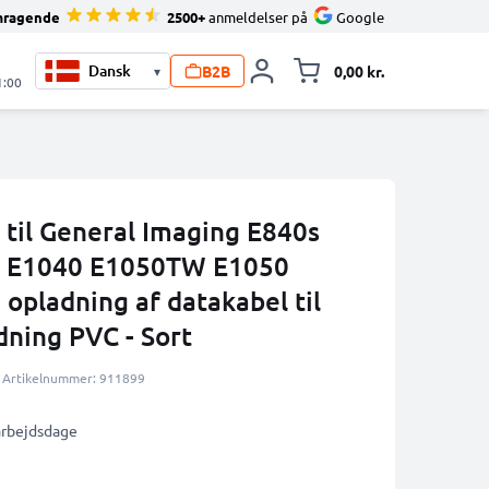
mragende
2500+
anmeldelser på
Google
B2B
0,00 kr.
▾
Toggle minicart, 
1:00
til General Imaging E840s
5 E1040 E1050TW E1050
opladning af datakabel til
ning PVC - Sort
Artikelnummer: 911899
 arbejdsdage