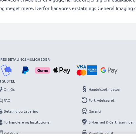
r og meget mere. Derfor har vores erstatnings General Imaging 
RES BETALINGSMULIGHEDER
 SUBTEL
Om Os
Handelsbetingelser
FAQ
Fortrydelsesret
Betaling og Levering
Garanti
Forhandlere og Institutioner
Sikkerhed & Certificeringer
Kataloger
Privatlivspolitik