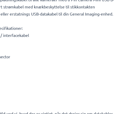
ert strømkabel med knækbeskyttelse til stikkontakten
eller erstatnings USB-datakabel til din General Imaging-enhed.
cifikationer:
/ interfacekabel
nector
04 ved vi, hvad der er vigtigt, når det drejer sig om datakabler