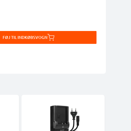
FØJ TIL INDKØBSVOGN