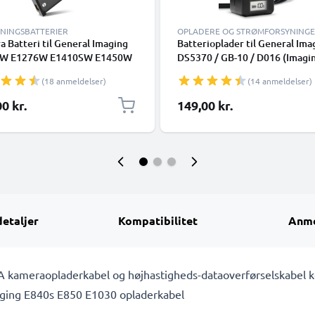
TNINGSBATTERIER
OPLADERE OG STRØMFORSYNING
 Batteri til General Imaging
Batterioplader til General Ima
W E1276W E1410SW E1450W
DS5370 / GB-10 / D016 (Imagi
0W E1486TW E1680W G3WP
E1255W / E1276W / G3WP / G
(18 anmeldelser)
(14 anmeldelser)
J1050 J1250 - D016 DS5370b
J1250 Kamerabatteri fra CEL
 700mAh Udskiftsningsbatteri
0 kr.
149,00 kr.
mera
detaljer
Kompatibilitet
Anme
A kameraopladerkabel og højhastigheds-dataoverførselskabel 
maging E840s E850 E1030 opladerkabel