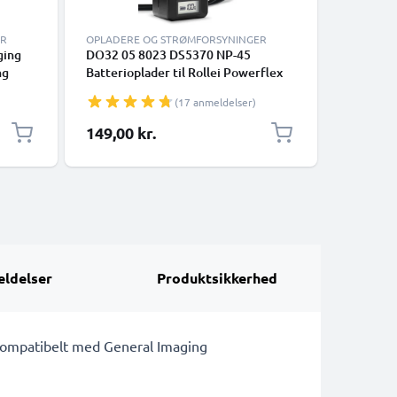
ER
OPLADERE OG STRØMFORSYNINGER
ERSTATNI
ging
DO32 05 8023 DS5370 NP-45
Nyt Kame
ng
Batterioplader til Rollei Powerflex
Imaging 
5WP /
240 600 400 440 450 455 Sportsline
GE DV1 J
(17 anmeldelser)
LONIC
99 100 RCP-7325XS X-8 XS-10
50 skift 
Flexline 250 Kamerabatteri fra
149,00 kr.
99,00 k
CELLONIC
ldelser
Produktsikkerhed
kompatibelt med General Imaging