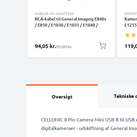
KABLER OG ADAPTERE
ERSTA
RCA-kabel til General Imaging E840s
Kamera
/ E850 / E1030 / E1035 / E1040 /
E1255
E1050TW / E1050, TV, DVD, Blu-Ray,
E148
Kamera, Konsol – 0,6m AV-kabel,
G5WP 
RCA-stik, Audio-Video Composite
GB-10
Særlig pris
94,05 kr.
119,0
Almindelig pris
99,00 kr.
AV-kabel
til ka
Tekniske 
Oversigt
CELLONIC 8 Pin Camera Mini USB B til USB 
digitalkameraer - udskiftning af General I