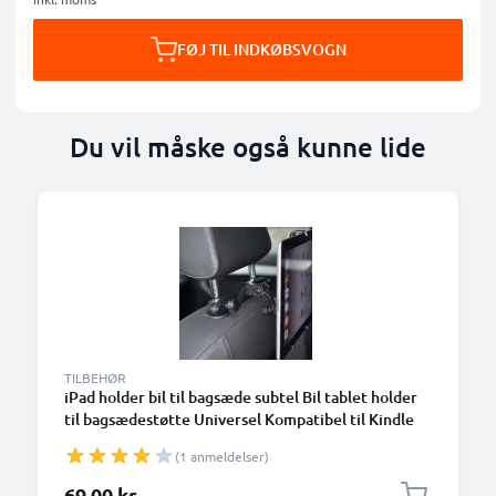
FØJ TIL INDKØBSVOGN
Du vil måske også kunne lide
TILBEHØR
iPad holder bil til bagsæde subtel Bil tablet holder
til bagsædestøtte Universel Kompatibel til Kindle
Fire MediaPad Galaxy Tab iPad Nakkestøttebeslag 7
(1 anmeldelser)
"-11" beslag
69,00 kr.