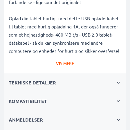
forbindelse - ligesom det originale!
Oplad din tablet hurtigt med dette USB-opladerkabel
til tablet med hurtig opladning 1A, der også fungerer
som et højhastigheds- 480 MBit/s - USB 2.0 tablet-
datakabel - så du kan synkronisere med andre
computere og enheder for hurtig og sikker overførsel
af filer, musik, billeder og videoer.
VIS MERE
Denne Micro USB til USB A tabletoplader/ eReader-
TEKNISKE DETALJER
oplader i topkvalitet, holdbar og hårdfør, med en
tangle- og knækfri PVC opladningsledning er det
perfekte erstatnings USB 2.0-kabel til Acer Iconia A1 /
KOMPATIBILITET
A3 / B1 / One 7 / One 8 tabletopladere og meget
mere.
ANMELDELSER