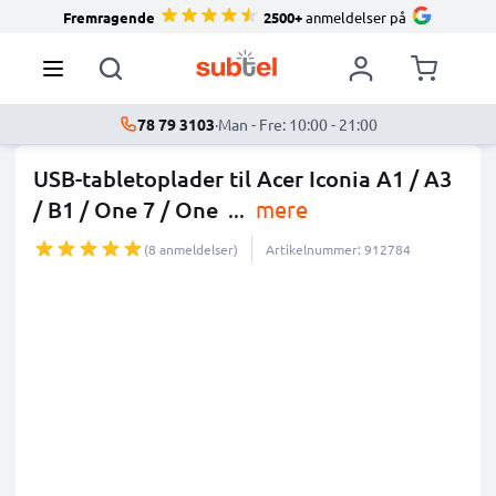
Fremragende
2500+
anmeldelser på
78 79 3103
·
Man - Fre: 10:00 - 21:00
USB-tabletoplader til Acer Iconia A1 / A3
/ B1 / One 7 / One
...
mere
(8 anmeldelser)
Artikelnummer: 912784