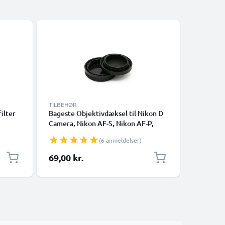
TILBEHØR
TILBEHØR
ilter
Bageste Objektivdæksel til Nikon D
Bageste 
Camera, Nikon AF-S, Nikon AF-P,
Nikkor / 
Bajonet Beskyttelsesdæksel, Cover,
Bajonet 
(6 anmeldelser)
L-
Cap Nikon F Mount (AF-S, AF-P, AI)
Cap Niko
69,00 kr.
59,00 k