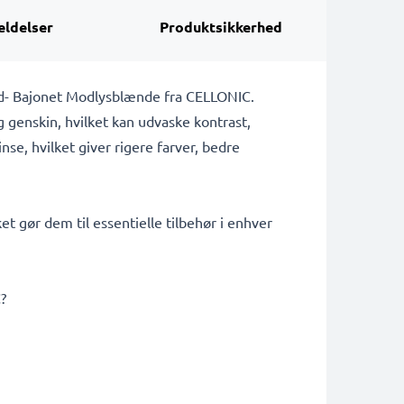
ldelser
Produktsikkerhed
lad- Bajonet Modlysblænde fra CELLONIC.
g genskin, hvilket kan udvaske kontrast,
se, hvilket giver rigere farver, bedre
t gør dem til essentielle tilbehør i enhver
?