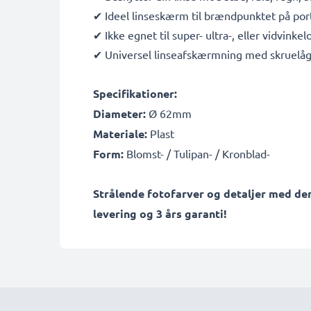
✔ Ideel linseskærm til brændpunktet på port
✔ Ikke egnet til super- ultra-, eller vidvinke
✔ Universel linseafskærmning med skruelåg,
Specifikationer:
Diameter:
Ø 62mm
Materiale:
Plast
Form:
Blomst- / Tulipan- / Kronblad-
Strålende fotofarver og detaljer med den
levering og 3 års garanti!