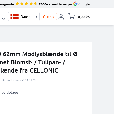
mragende
2500+
anmeldelser på
Google
B2B
0,00 kr.
▾
Toggle minicart, 
1:00
 62mm Modlysblænde til Ø
et Blomst- / Tulipan- /
blænde fra CELLONIC
Artikelnummer: 913170
 arbejdsdage