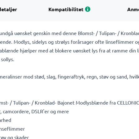
detaljer
Kompatibilitet
Anme
g undgå uønsket genskin med denne Blomst- / Tulipan- / Kronb
ende. Modlys, sidelys og strølys forårsager ofte linseflimmer o
ablænde hjælper med at blokere uønsket lys fra at ramme din lin
sollys.
alinser mod stød, slag, fingeraftryk, regn, støv og sand, hvilke
- / Tulipan- / Kronblad- Bajonet Modlysblænde fra CELLONIC
 camcordere, DSLR'er og mere
arhed
inseflimmer
støv og skader