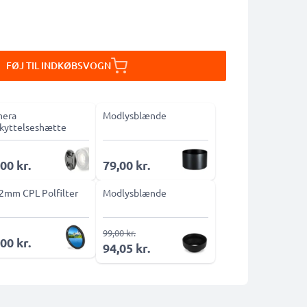
FØJ TIL INDKØBSVOGN
era
Modlysblænde
kyttelseshætte
00 kr.
79,00 kr.
2mm CPL Polfilter
Modlysblænde
99,00 kr.
00 kr.
94,05 kr.