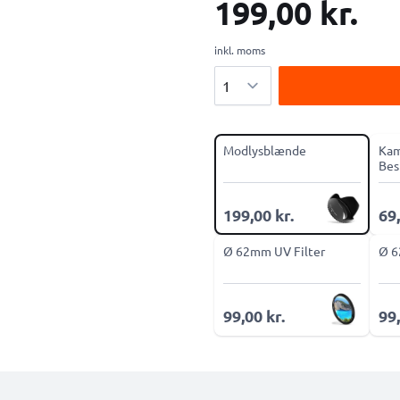
199,00 kr.
inkl. moms
Antal
Modlysblænde
Kam
Bes
199,00 kr.
69,
Ø 62mm UV Filter
Ø 6
99,00 kr.
99,