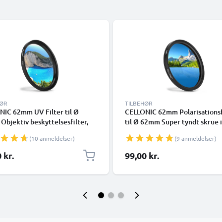
HØR
TILBEHØR
NIC 62mm UV Filter til Ø
CELLONIC 62mm Polarisationsf
bjektiv beskyttelsesfilter,
til Ø 62mm Super tyndt skrue i
Violet Glas - Kamera Linse
cirkulær lineær polarisator
(10 anmeldelser)
(9 anmeldelser)
polariseret kameraobjektiv CP
filter
 kr.
99,00 kr.