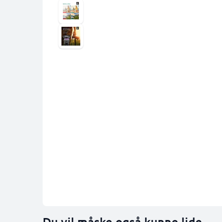
Du vil måske også kunne lide