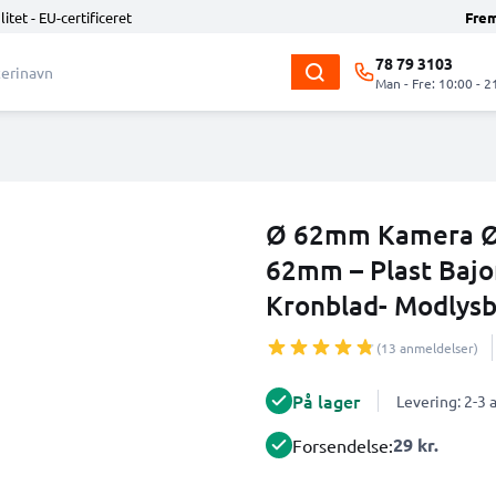
litet - EU-certificeret
Fre
78 79 3103
Man - Fre: 10:00 - 2
Ø 62mm Kamera Ø
62mm – Plast Bajon
Kronblad- Modlys
(13 anmeldelser)
På lager
Levering: 2-3
29 kr.
Forsendelse: