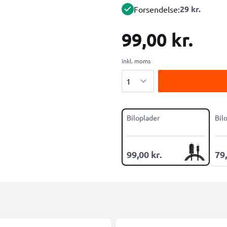
29 kr.
Forsendelse:
99,00 kr.
inkl. moms
Antal
Biloplader
Bil
99,00 kr.
79,