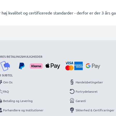
 høj kvalitet og certificerede standarder - derfor er der 3 års ga
RES BETALINGSMULIGHEDER
 SUBTEL
Om Os
Handelsbetingelser
FAQ
Fortrydelsesret
Betaling og Levering
Garanti
Forhandlere og Institutioner
Sikkerhed & Certificeringer