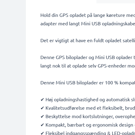
Hold din GPS opladet på lange køreture med
adapter med langt Mini USB opladningskabel
Det er vigtigt at have en fuldt opladet satel
Denne GPS biloplader og Mini USB oplader til
langt nok til at oplade selv GPS-enheder m
Denne Mini USB biloplader er 100 % kompa
✔ Høj opladningshastighed og automatisk sl
✔ Kvalitetsudførelse med et fleksibelt, bru
✔ Beskyttelse mod kortslutninger, overop
✔ Kompakt, bærbart og ergonomisk design - i
✔ Fleksibel indgangsspænding & LED-opladn