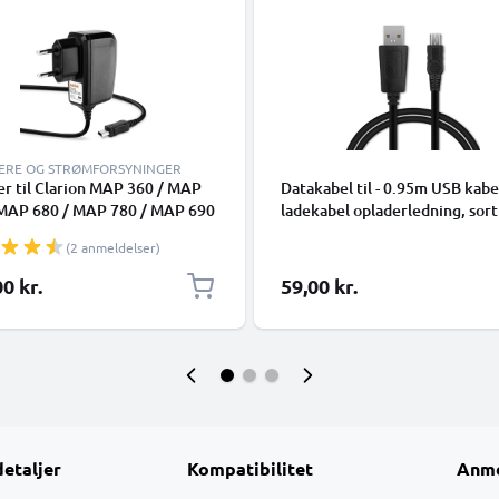
ERE OG STRØMFORSYNINGER
r til Clarion MAP 360 / MAP
Datakabel til - 0.95m USB kabe
 MAP 680 / MAP 780 / MAP 690
ladekabel opladerledning, sort
 790 / MAP 770 / MAP 370, 1A
(2 anmeldelser)
0mA Med indbygget
ningskabel 1.1m
0 kr.
59,00 kr.
detaljer
Kompatibilitet
Anme