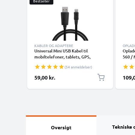
Bestseller
KABLER OG ADAPTERE
OPLAD
Universal Mini USB Kabel til
Oplade
mobiltelefoner, tablets, GPS,
560 /
højttalere 1A Hurtig dataoverførsel
/ MAP
(54 anmeldelser)
1m PVC Opladning/opladerkabel -
/ 100
Sort
oplad
59,00 kr.
109,0
Tekniske 
Oversigt