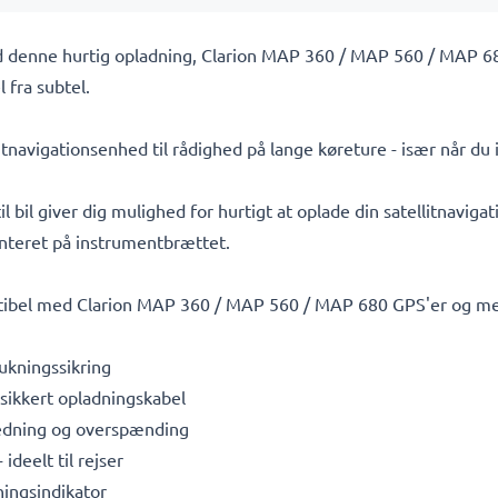
 denne hurtig opladning, Clarion MAP 360 / MAP 560 / MAP 680
 fra subtel.
litnavigationsenhed til rådighed på lange køreture - især når du
 bil giver dig mulighed for hurtigt at oplade din satellitnaviga
onteret på instrumentbrættet.
tibel med Clarion MAP 360 / MAP 560 / MAP 680 GPS'er og meg
ukningssikring
dsikkert opladningskabel
hedning og overspænding
deelt til rejser
ingsindikator