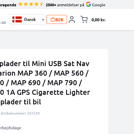
mragende
2500+
anmeldelser på
Google
B2B
0,00 kr.
▾
Toggle minicart, 
1:00
plader til Mini USB Sat Nav
larion MAP 360 / MAP 560 /
0 / MAP 690 / MAP 790 /
 1A GPS Cigarette Lighter
lader til bil
Artikelnummer: 201239
 arbejdsdage