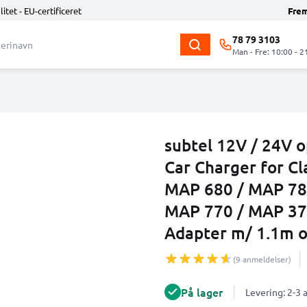
litet - EU-certificeret
Fre
78 79 3103
Man - Fre: 10:00 - 2
subtel 12V / 24V o
Car Charger for C
MAP 680 / MAP 78
MAP 770 / MAP 370
Adapter m/ 1.1m op
(9 anmeldelser)
På lager
Levering: 2-3