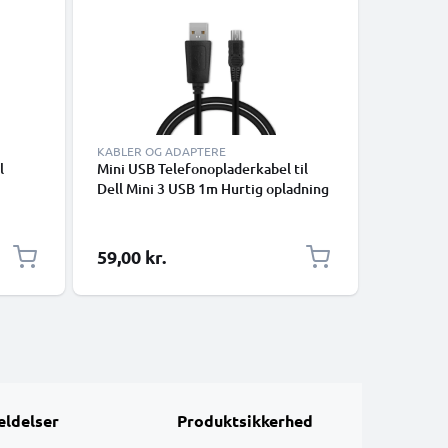
-20%
KABLER OG ADAPTERE
ERSTATNI
l
Mini USB Telefonopladerkabel til
Battery 
Dell Mini 3 USB 1m Hurtig opladning
P4410/P4
1A Smartphone datakabel PVC Sort
43/Ready
1250mAh
Særlig pr
59,00 kr.
79,00 k
ldelser
Produktsikkerhed