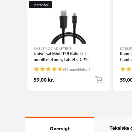
Bestseller
KABLER OG ADAPTERE
KABLE
Universal Mini USB Kabel til
Kamera
mobiltelefoner, tablets, GPS,
Camile
højttalere 1A Hurtig dataoverførsel
/ P10 
(54 anmeldelser)
1m PVC Opladning/opladerkabel -
1m Hur
Sort
kamer
59,00 kr.
59,00
Sort
Tekniske 
Oversigt