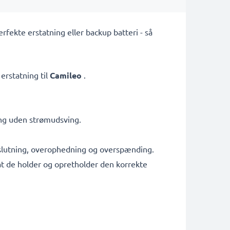
ekte erstatning eller backup batteri - så
erstatning til
Camileo
.
ing uden strømudsving.
tslutning, overophedning og overspænding.
g at de holder og opretholder den korrekte