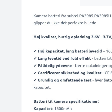
Kamera batteri fra subtel PA3985 PA3985U P
glipper du ikke det perfekte billede
Høj kvalitet, hurtig opladning 3.6V - 3.
✔
Høj kapacitet, lang batterilevetid
– 160
✔
Lang levetid ved fuld effekt
- batteri L
✔
Pålidelig ydeevne
- færre opladninger og
✔
Certificeret sikkerhed og kvalitet
- CE 
✔
Grundig og omfattende test
- hver batt
kapacitet.
Batteri til kamera specifikationer:
Kapacitet
: 1600mAh