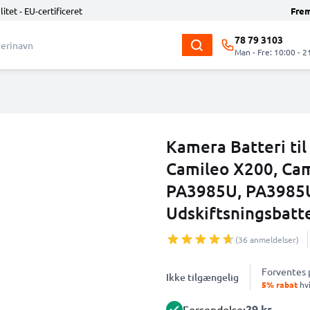
litet - EU-certificeret
Fre
78 79 3103
Man - Fre: 10:00 - 2
Kamera Batteri ti
Camileo X200, Cam
PA3985U, PA3985
Udskiftsningsbatte
(36 anmeldelser)
Forventes
Ikke tilgængelig
5% rabat
hvi
29 kr.
Forsendelse: