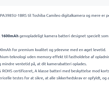
A3985U-1BRS til Toshiba Camileo digitalkamera og mere er perf
7V, 1600mAh
genopladeligt kamera batteri designet specielt som 
0mAh for premium kvalitet og ydeevne med en øget levetid.
ithium-teknologi uden memory-effekt til fastholdelse af opladn
 mindre ventetid på, at dit kamerabatteri oplades.
& ROHS certificeret, A klasse batteri med beskyttelse mod kor
ericelle testes for at sikre, at alle sikkerhedskrav er opfyldt, o