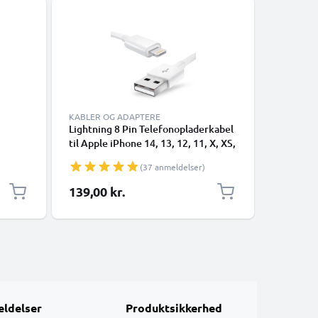
KABLER OG ADAPTERE
Lightning 8 Pin Telefonopladerkabel
USB-A 2.0
til Apple iPhone 14, 13, 12, 11, X, XS,
1A - blac
i,
XR, 8, 7, SE 1m Hurtig opladning
(37 anmeldelser)
n,
Smartphone datakabel hvid
 og
139,00 kr.
49,00 k
kabel
ldelser
Produktsikkerhed