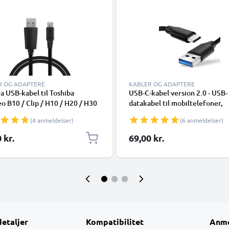
R OG ADAPTERE
KABLER OG ADAPTERE
 USB-kabel til Toshiba
USB-C-kabel version 2.0 - USB-
o B10 / Clip / H10 / H20 / H30
datakabel til mobiltelefoner,
/ P100 / P20 / P30 / S10 / S20
smartphones (Samsung, Huawe
(4 anmeldelser)
(6 anmeldelser)
tig opladning af datakabel til
Google Pixel), kameraer (Cano
a 1A Opladerledning PVC -
Panasonic Lumix, Sony, GoPro)
 kr.
69,00 kr.
mange flere - 1,0m 3A-oplader
med USB Type C-stik
detaljer
Kompatibilitet
Anme