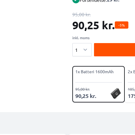
95,00 kr.
90,25 kr.
-5%
inkl. moms
Antal
1x Batteri 1600mAh
2x 
95,00 kr.
185,
90,25 kr.
175