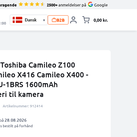
mragende
2500+
anmeldelser på
Google
B2B
0,00 kr.
▾
Toggle minicart, 
1:00
l Toshiba Camileo Z100
ileo X416 Camileo X400 -
U-1BRS 1600mAh
ri til kamera
Artikelnummer: 912414
 på
28.08.2026
s bestilt på forhånd