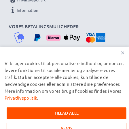
Information
VORES BETALINGSMULIGHEDER
×
Vi bruger cookies til at personalisere indhold og annoncer,
VORES FORSENDELSESPARTNERE
levere funktioner til sociale medier og analysere vores
trafik. Du kan acceptere alle cookies, kun tillade de
nødvendige cookies eller administrere dine præferencer.
© subtel.dk 2026
Mere information om vores brug af cookies findes i vores
Alle priser er inklusive moms og eksklusive
forsendelsesomkostninger. Bemærk venligst, at alle viste
Privatlivspolitik
.
varemærker er registrerede varemærker tilhørende deres
ejere og er nævnt på vores websider udelukkende for at give
TILLAD ALLE
oplysninger om vores produkter.
AFVIS