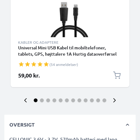
KABLER OG ADAPTERE
Universal Mini USB Kabel til mobiltelefoner,
tablets, GPS, højttalere 1A Hurtig dataoverførsel
1m PVC Opladning/opladerkabel - Sort
(54 anmeldelser)
59,00 kr.
OVERSIGT
CELLONIC 3.6V - 3.7V, 570mAh batteri med lang