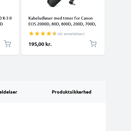
 K-3 II
Kabeludløser med timer for Canon
Kabeludl
0D
EOS 2000D, 80D, 800D, 200D, 700D,
350D, Ka
M MX-
70D, 600D, 60D, 1100D,
kamerafj
(42 anmeldelser)
 WG-3
Intervalometer med kabeludløser
,
kamerafjernbetjening fra subtel
195,00 kr.
105,00 
l,
ite
ldelser
Produktsikkerhed