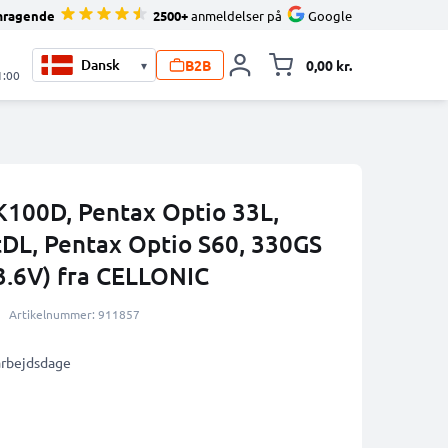
mragende
2500+
anmeldelser på
Google
B2B
0,00 kr.
▾
Toggle minicart, 
1:00
 K100D, Pentax Optio 33L,
tDL, Pentax Optio S60, 330GS
3.6V) fra CELLONIC
Artikelnummer: 911857
 arbejdsdage