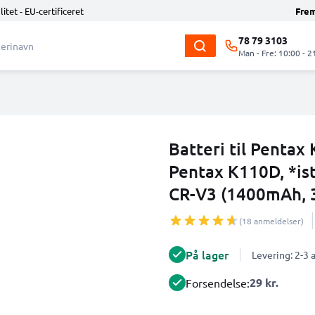
litet - EU-certificeret
Fre
78 79 3103
Man - Fre: 10:00 - 2
Batteri til Pentax
Pentax K110D, *is
CR-V3 (1400mAh, 
(18 anmeldelser)
På lager
Levering: 2-3
29 kr.
Forsendelse: