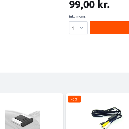
99,00 kr.
inkl. moms
Antal
-5%