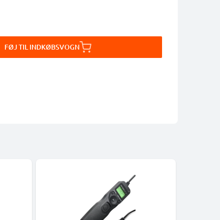
FØJ TIL INDKØBSVOGN