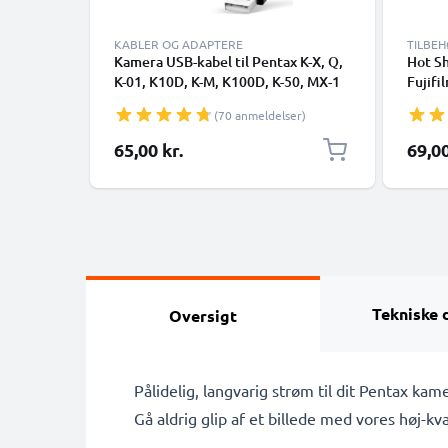
KABLER OG ADAPTERE
TILBE
Kamera USB-kabel til Pentax K-X, Q,
Hot Sh
K-01, K10D, K-M, K100D, K-50, MX-1
Fujifi
1.5m Hurtig opladning af datakabel
Leica 
(70 anmeldelser)
til kamera Opladerledning PVC - Sort
65,00 kr.
69,00
Tekniske 
Oversigt
Pålidelig, langvarig strøm til dit Pentax k
Gå aldrig glip af et billede med vores høj-