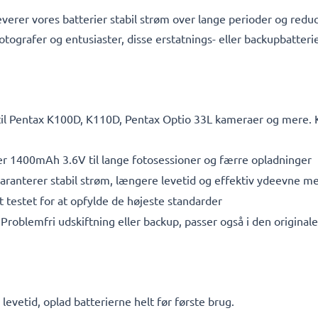
everer vores batterier stabil strøm over lange perioder og reduc
otografer og entusiaster, disse erstatnings- eller backupbatterie
til Pentax K100D, K110D, Pentax Optio 33L kameraer og mere. Kl
r 1400mAh 3.6V til lange fotosessioner og færre opladninger
aranterer stabil strøm, længere levetid og effektiv ydeevne 
testet for at opfylde de højeste standarder
Problemfri udskiftning eller backup, passer også i den original
vetid, oplad batterierne helt før første brug.