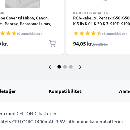
HØR
KABLER OG ADAPTERE
oe Cover til Nikon, Canon,
RCA-kabel til Pentax K-50 K-500
lm, Pentax, Panasonic Lumix,
K-5 IIs K-01 K-30 K-7 K10D K10
fra CELLONIC
K110D K20D K200D K-X K-R K-
(9 anmeldelser)
(3 anmeldelser)
1 X-5 Q Q7 Q10 X70 X90 WG-2
WG-4 WG-10, TV, DVD, Blu-Ray
Særlig pris
 kr.
94,05 kr.
Almindelig pris
99,00 kr.
Kamera, Konsol – 0,6m AV-kabe
RCA-stik, Audio-Video Compos
AV-kabel
detaljer
Kompatibilitet
Anme
amera med CELLONIC batterier
kvalitets CELLONIC 1400mAh 3.6V Lithiumion kamerabatterier.