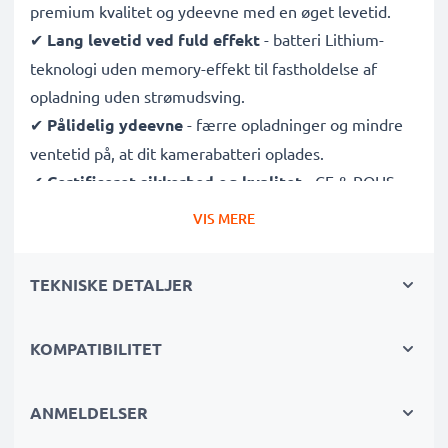
premium kvalitet og ydeevne med en øget levetid.
✔
Lang levetid ved fuld effekt
- batteri Lithium-
teknologi uden memory-effekt til fastholdelse af
opladning uden strømudsving.
✔
Pålidelig ydeevne
- færre opladninger og mindre
ventetid på, at dit kamerabatteri oplades.
✔
Certificeret sikkerhed og kvalitet
- CE & ROHS
certificeret, A klasse batteri med beskyttelse mod
VIS MERE
kortslutning, overophedning og overspænding.
✔
Grundig og omfattende test
- hver battericelle
TEKNISKE DETALJER
testes for at sikre, at alle sikkerhedskrav er opfyldt, og
at de holder og opretholder den korrekte kapacitet.
KOMPATIBILITET
Batteri til kamera specifikationer:
Kapacitet
: 700mAh
ANMELDELSER
Spænding
: 3.7V