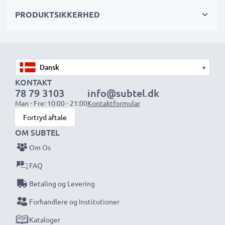
Celletype
: Lithiumion
PRODUKTSIKKERHED
Farve
: Grå
★ 3 års garanti ★
Vi har siden 2004 ageret som international
▾
specialforhandler og vi ved, hvad det kommer an på
KONTAKT
78 79 3103
info@subtel.dk
ved højkvalitetsprodukter. Derfor giver sikrer vi dig en
Man - Fre: 10:00 - 21:00
Kontaktformular
garanti på 36 måneder!
Fortryd aftale
OM SUBTEL
Om Os
FAQ
Betaling og Levering
Forhandlere og Institutioner
Kataloger