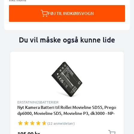
FØJ TIL INDKØBSVOGN
Du vil måske også kunne lide
ERSTATNINGSBATTERIER
Nyt Kamera Batteri til Rollei Movieline SD55, Prego
dp6000, Movieline SD5, Movieline P3, dk3000 - NP-
60 1180mAh NP-60 skift batteri til kamera
(22 anmeldelser)
105,00 kr.