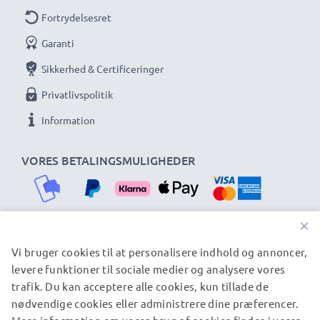
Fortrydelsesret
Garanti
Sikkerhed & Certificeringer
Privatlivspolitik
Information
VORES BETALINGSMULIGHEDER
×
Vi bruger cookies til at personalisere indhold og annoncer,
VORES FORSENDELSESPARTNERE
levere funktioner til sociale medier og analysere vores
trafik. Du kan acceptere alle cookies, kun tillade de
nødvendige cookies eller administrere dine præferencer.
© subtel.dk 2026