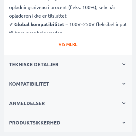
opladningsniveau i procent (f.eks. 100%), selv når
opladeren ikke er tilsluttet
✔
Global kompatibilitet
– 100V–250V fleksibel input
til brug over hele verden
✔
Intelligent opladning
– Skånsom, variabel
VIS MERE
spænding forlænger batteriets levetid
✔
Certificeret sikkerhed
– CE- og RoHS-godkendt
TEKNISKE DETALJER
med beskyttelse mod overopladning, overophedning
og kortslutning
KOMPATIBILITET
Kompakt & rejseklar
✔
Kompakt og let
– Passer perfekt i din kamerataske
ANMELDELSER
✔
Holdbare materialer
– Med fleksibel, brudsikker
opladningskabel og strømforsyning
PRODUKTSIKKERHED