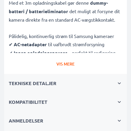
Med et 3m opladningskabel gør denne
dummy-
batteri / batterieliminator
det muligt at forsyne dit
kamera direkte fra en standard AC-vægstikkontakt.
Pålidelig, kontinuerlig strøm til Samsung kameraer
✔
AC-netadapter
til uafbrudt strømforsyning
✔
Ingen opladningspauser
– perfekt til redigering,
dataoverførsel eller uafbrudt afspilning
VIS MERE
✔
Understøtter DC-opladning
(hvis dit kamera er
kompatibelt)
TEKNISKE DETALJER
✔
Ideel til:
Studieoptagelser, video streaming,
vlogging, portræt- og produktfotografering
KOMPATIBILITET
✔
100 % kompatibel
med Samsung D23, D24, D365,
D33, D27, MX10 & flere
ANMELDELSER
Sikker, holdbar konstruktion