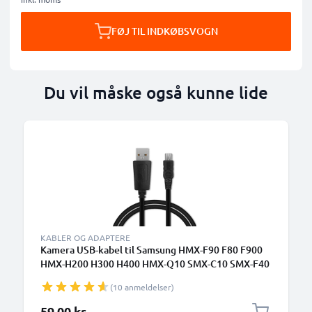
FØJ TIL INDKØBSVOGN
Du vil måske også kunne lide
B
KABLER OG ADAPTERE
Kamera USB-kabel til Samsung HMX-F90 F80 F900
HMX-H200 H300 H400 HMX-Q10 SMX-C10 SMX-F40
F30 SC-DX103 SC-D353 VP-D361 1m Hurtig
(10 anmeldelser)
opladning af datakabel til kamera 1A
Opladerledning PVC - Sort
59,00 kr.