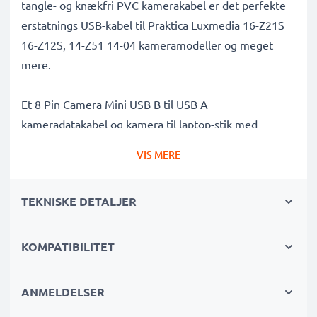
tangle- og knækfri PVC kamerakabel er det perfekte
erstatnings USB-kabel til Praktica Luxmedia 16-Z21S
16-Z12S, 14-Z51 14-04 kameramodeller og meget
mere.
Et 8 Pin Camera Mini USB B til USB A
kameradatakabel og kamera til laptop-stik med
højhastigheds 480 MBit/s - USB 2.0 fil- og
VIS MERE
dataoverførsel og understøttelse af software- og
firmwareopdateringer, gør dette USB-
TEKNISKE DETALJER
overførselskabel det muligt at overføre videoer og
fotos hurtigt, sikkert og trygt fra dit kamera til enhver
USB-kompatibel computer, USB-hub eller
KOMPATIBILITET
fotoprinter/dockingstation.
ANMELDELSER
Dataoverførselskabel af høj kvalitet til tilslutning af dit