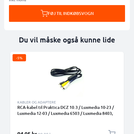
FØJ TIL INDKØBSVOGN
Du vil måske også kunne lide
-5%
KABLER OG ADAPTERE
RCA-kabel til Praktica DCZ 10.3 / Luxmedia 10-23 /
Luxmedia 12-03 / Luxmedia 6503 / Luxmedia 8403,
TV, DVD, Blu-Ray, Kamera, Konsol – AV-kabel, RCA-
stik, Audio-Video Composite AV-kabel
Særlig pris
94,05 kr.