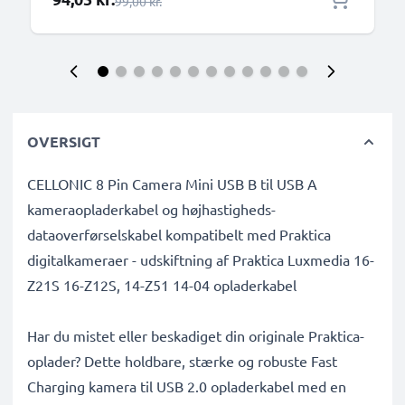
Almindelig pris
99,00 kr.
OVERSIGT
CELLONIC 8 Pin Camera Mini USB B til USB A
kameraopladerkabel og højhastigheds-
dataoverførselskabel kompatibelt med Praktica
digitalkameraer - udskiftning af Praktica Luxmedia 16-
Z21S 16-Z12S, 14-Z51 14-04 opladerkabel
Har du mistet eller beskadiget din originale Praktica-
oplader? Dette holdbare, stærke og robuste Fast
Charging kamera til USB 2.0 opladerkabel med en