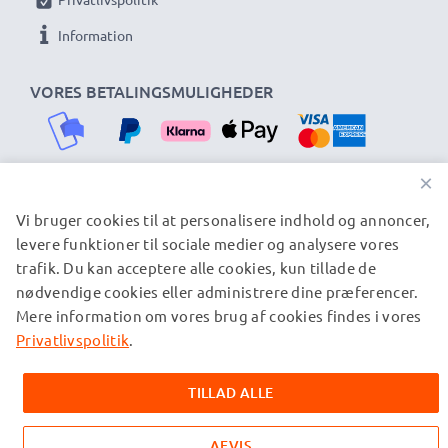
Information
VORES BETALINGSMULIGHEDER
×
Vi bruger cookies til at personalisere indhold og annoncer,
VORES FORSENDELSESPARTNERE
levere funktioner til sociale medier og analysere vores
trafik. Du kan acceptere alle cookies, kun tillade de
nødvendige cookies eller administrere dine præferencer.
© subtel.dk 2026
Mere information om vores brug af cookies findes i vores
Alle priser er inklusive moms og eksklusive
forsendelsesomkostninger. Bemærk venligst, at alle viste
Privatlivspolitik
.
varemærker er registrerede varemærker tilhørende deres
ejere og er nævnt på vores websider udelukkende for at give
TILLAD ALLE
oplysninger om vores produkter.
AFVIS